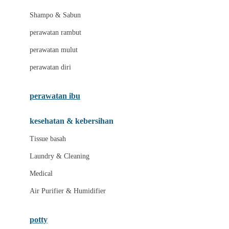
London Taxi
Shampo & Sabun
Love To Dream
perawatan rambut
perawatan mulut
M
perawatan diri
Magformers
Mama's Choice
perawatan ibu
Mamas&Papas
kesehatan & kebersihan
Mamaway
Tissue basah
Maxi Cosi
Laundry & Cleaning
Megabloks
Medical
Micro
Air Purifier & Humidifier
MiDeer
Mimi & Lula
potty
Mini Monkey