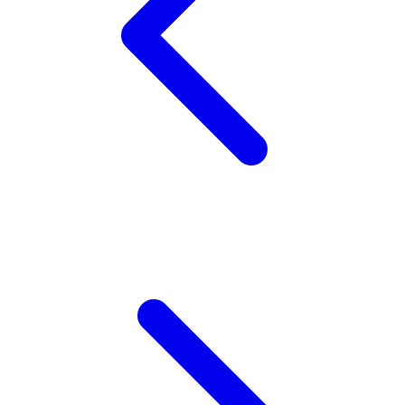
Xootz
Y
Yamatoya
Z
Zaxy
Zoggs
0-9
4Moms
59S