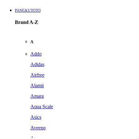
PANGKUTOTO
Brand A-Z
A
Addo
Adidas
Airfree
Alamii
Amara
Aqua Scale
Asics
Aveeno
Awan