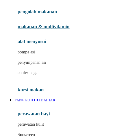
Joie
pengolah makanan
Joolz
Jujube
makanan & multivitamin
K
alat menyusui
Kiddycuts
pompa asi
Kumon
penyimpanan asi
L
cooler bags
Leapfrog
kursi makan
Leclerc
PANGKUTOTO DAFTAR
Lee Vierra
Lillebaby
perawatan bayi
Little Bird Told Me
perawatan kulit
Little Miss Janis
Sunscreen