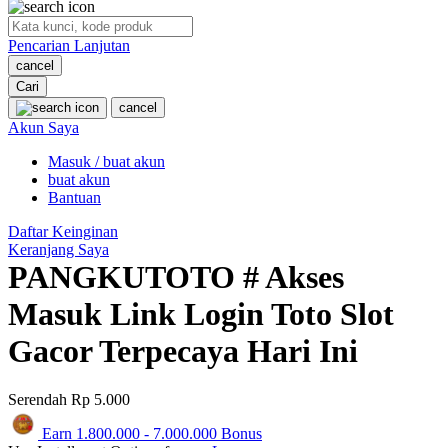
O
Pencarian Lanjutan
Oh Ma Grain
cancel
Okiedog
Cari
cancel
P
Akun Saya
Masuk / buat akun
Peachy
buat akun
Phil & Ted's
Bantuan
Philips Avent
Daftar Keinginan
Keranjang Saya
Pigeon
PANGKUTOTO # Akses
Playgro
Masuk Link Login Toto Slot
Poled Global
Gacor Terpecaya Hari Ini
Ponycycle
Serendah
Rp 5.000
Puma
Earn
1.800.000
-
7.000.000
Bonus
Pureats