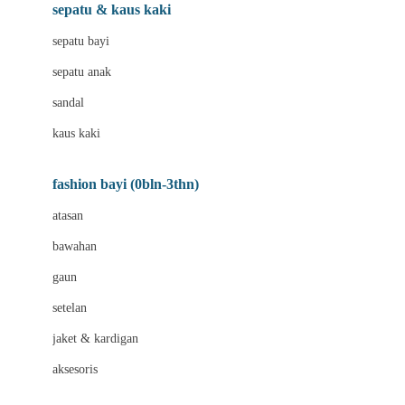
Beauty Barn
sepatu & kaus kaki
Bio Oil
sepatu bayi
Biolane
sepatu anak
Bite Fighters
sandal
Bizzi Growin
kaus kaki
Blackmores
fashion bayi (0bln-3thn)
Blooming Marvellous
atasan
Bonnels
bawahan
Bravado
gaun
Bruder
setelan
Brush Baby
jaket & kardigan
Buds Organics
aksesoris
Bugaboo
Buggygear