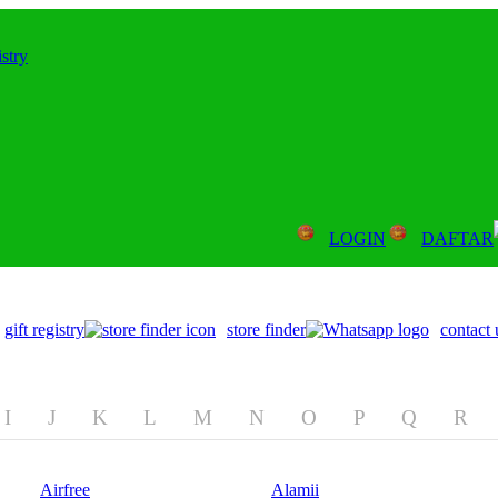
istry
LOGIN
DAFTAR
gift registry
store finder
contact 
I
J
K
L
M
N
O
P
Q
R
Airfree
Alamii