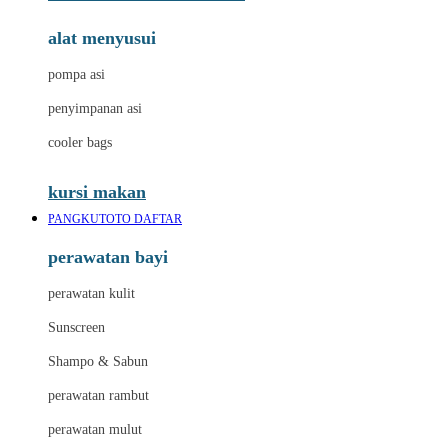
alat menyusui
pompa asi
penyimpanan asi
cooler bags
kursi makan
PANGKUTOTO DAFTAR
perawatan bayi
perawatan kulit
Sunscreen
Shampo & Sabun
perawatan rambut
perawatan mulut