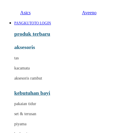
Asics
Aveeno
PANGKUTOTO LOGIN
produk terbaru
aksesoris
tas
kacamata
aksesoris rambut
kebutuhan bayi
pakaian tidur
set & terusan
piyama