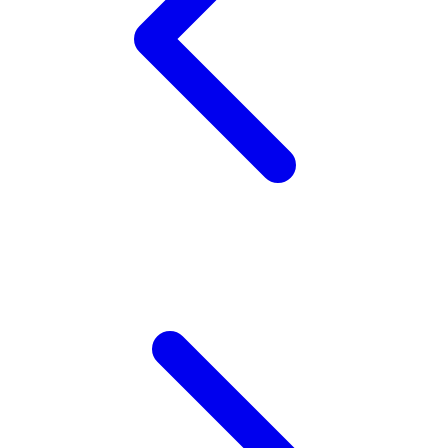
Xootz
Y
Yamatoya
Z
Zaxy
Zoggs
0-9
4Moms
59S