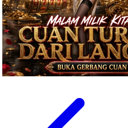
Twistshake
TY Toys
U
V
Veja
Vitaflow
Vtech
W
Waterland
Wellness
X