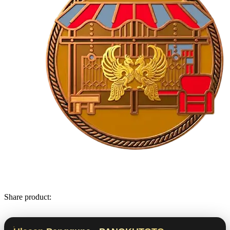
Share product: