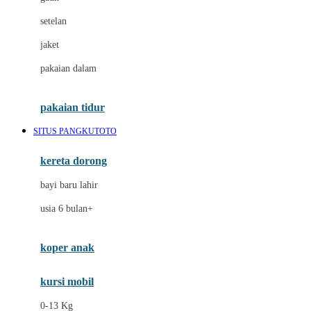
Dae Organics
setelan
Docare
jaket
Doona
pakaian dalam
Down To Earth
Drew
pakaian tidur
Dr. Brown's
SITUS PANGKUTOTO
E
kereta dorong
ELC
bayi baru lahir
Ergobaby
usia 6 bulan+
Expert Care
koper anak
Ezyroller
kursi mobil
F
0-13 Kg