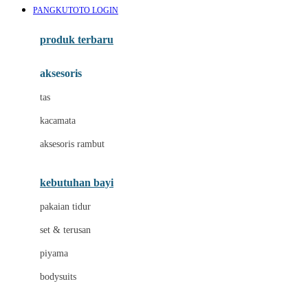
PANGKUTOTO LOGIN
Azetabio
produk terbaru
B
aksesoris
Baabaasheepz
tas
Babiators
kacamata
Baby Dove
aksesoris rambut
Baby Jogger
Baby Rovega
kebutuhan bayi
Babybee
pakaian tidur
Banana Boat
set & terusan
Banz
piyama
Barbie
bodysuits
Beaba