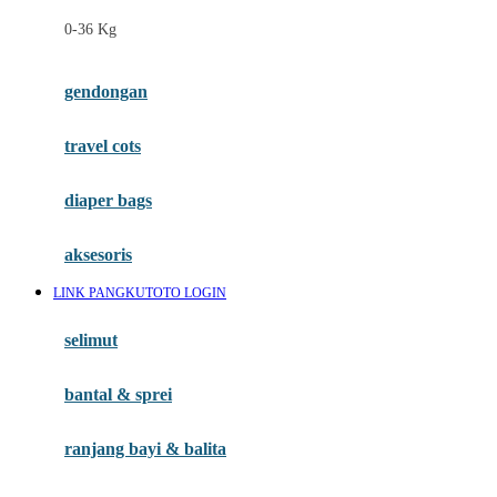
Felt So Sweet
0-36 Kg
Fisher Price
Flipper
gendongan
Friends Of Sally
travel cots
G
diaper bags
Gb
Geko
aksesoris
Graco
LINK PANGKUTOTO LOGIN
Gund
selimut
H
bantal & sprei
Habbie
Haenim
ranjang bayi & balita
Happy Horse