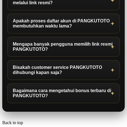
melalui link resmi?
Apakah proses daftar akun di PANGKUTOTO
membutuhkan waktu lama?
Mengapa banyak pengguna memilih link resmi
PANGKUTOTO?
Bisakah customer service PANGKUTOTO
dihubungi kapan saja?
Bagaimana cara mengetahui bonus terbaru di
PANGKUTOTO?
Back to top