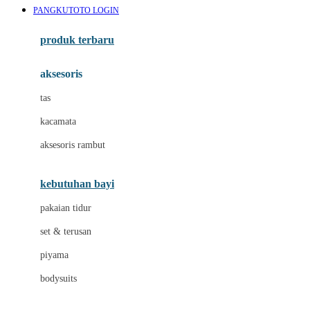
PANGKUTOTO LOGIN
Azetabio
produk terbaru
B
aksesoris
Baabaasheepz
tas
Babiators
kacamata
Baby Dove
aksesoris rambut
Baby Jogger
Baby Rovega
kebutuhan bayi
Babybee
pakaian tidur
Banana Boat
set & terusan
Banz
piyama
Barbie
bodysuits
Beaba