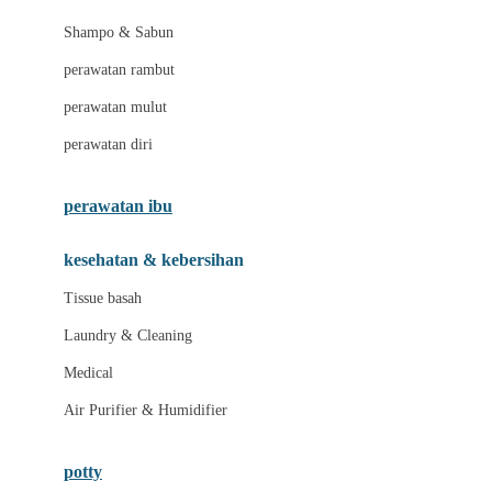
London Taxi
Shampo & Sabun
Love To Dream
perawatan rambut
perawatan mulut
M
perawatan diri
Magformers
Mama's Choice
perawatan ibu
Mamas&Papas
kesehatan & kebersihan
Mamaway
Tissue basah
Maxi Cosi
Laundry & Cleaning
Megabloks
Medical
Micro
Air Purifier & Humidifier
MiDeer
Mimi & Lula
potty
Mini Monkey