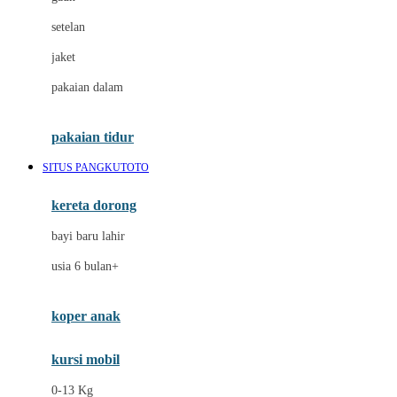
Dae Organics
setelan
Docare
jaket
Doona
pakaian dalam
Down To Earth
Drew
pakaian tidur
Dr. Brown's
SITUS PANGKUTOTO
E
kereta dorong
ELC
bayi baru lahir
Ergobaby
usia 6 bulan+
Expert Care
koper anak
Ezyroller
kursi mobil
F
0-13 Kg