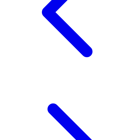
Xootz
Y
Yamatoya
Z
Zaxy
Zoggs
0-9
4Moms
59S