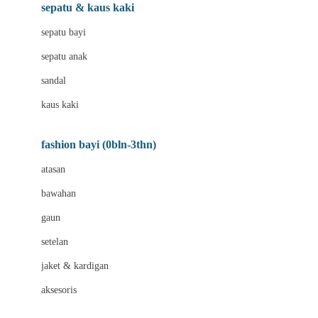
Beauty Barn
sepatu & kaus kaki
Bio Oil
sepatu bayi
Biolane
sepatu anak
Bite Fighters
sandal
Bizzi Growin
kaus kaki
Blackmores
fashion bayi (0bln-3thn)
Blooming Marvellous
atasan
Bonnels
bawahan
Bravado
gaun
Bruder
setelan
Brush Baby
jaket & kardigan
Buds Organics
aksesoris
Bugaboo
Buggygear