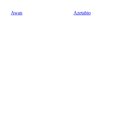
Awan
Azetabio