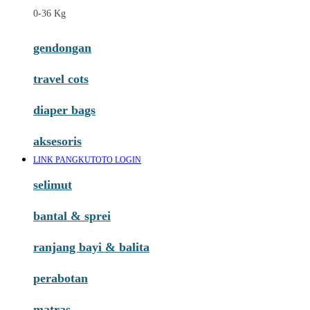
0-36 Kg
gendongan
travel cots
diaper bags
aksesoris
LINK PANGKUTOTO LOGIN
selimut
bantal & sprei
ranjang bayi & balita
perabotan
matras