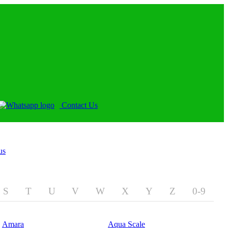
Contact Us
us
S
T
U
V
W
X
Y
Z
0-9
Amara
Aqua Scale