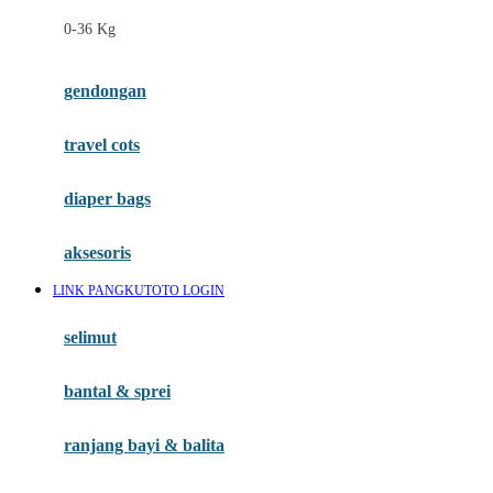
Felt So Sweet
0-36 Kg
Fisher Price
Flipper
gendongan
Friends Of Sally
travel cots
G
diaper bags
Gb
Geko
aksesoris
Graco
LINK PANGKUTOTO LOGIN
Gund
selimut
H
bantal & sprei
Habbie
Haenim
ranjang bayi & balita
Happy Horse