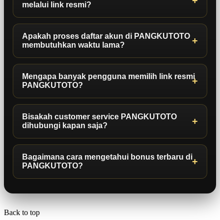
melalui link resmi?
Apakah proses daftar akun di PANGKUTOTO
membutuhkan waktu lama?
Mengapa banyak pengguna memilih link resmi
PANGKUTOTO?
Bisakah customer service PANGKUTOTO
dihubungi kapan saja?
Bagaimana cara mengetahui bonus terbaru di
PANGKUTOTO?
Back to top