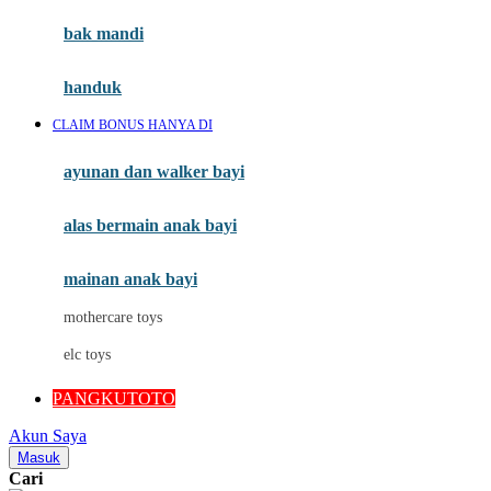
Moby
bak mandi
Momami
handuk
Mothercare
CLAIM BONUS HANYA DI
Mustela
ayunan dan walker bayi
My Buddy Tag
My K
alas bermain anak bayi
N
mainan anak bayi
Naif
mothercare toys
Nike
elc toys
Nordic Natural
PANGKUTOTO
Nuby
Akun Saya
Nuna
Masuk
Cari