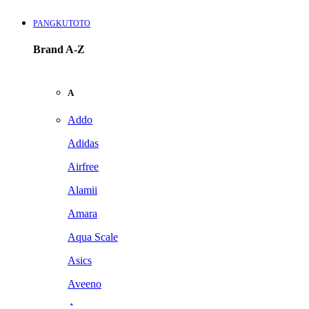
PANGKUTOTO
Brand A-Z
A
Addo
Adidas
Airfree
Alamii
Amara
Aqua Scale
Asics
Aveeno
Awan