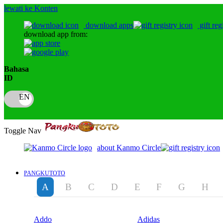
lewati ke Konten
download apps
gift reg
download app from:
Bahasa
ID
Toggle Nav
about Kanmo Circle
PANGKUTOTO
A
B
C
D
E
F
G
H
Addo
Adidas