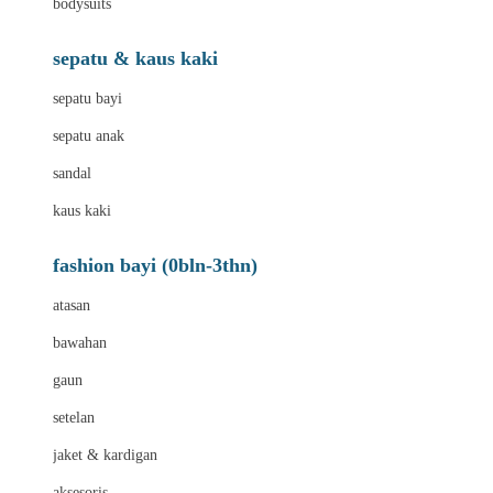
bodysuits
sepatu & kaus kaki
sepatu bayi
sepatu anak
sandal
kaus kaki
fashion bayi (0bln-3thn)
atasan
bawahan
gaun
setelan
jaket & kardigan
aksesoris