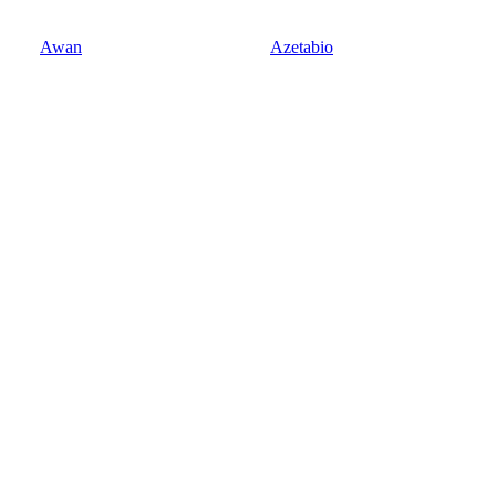
Awan
Azetabio