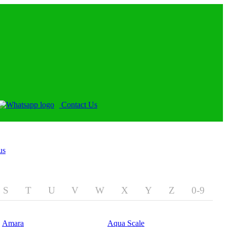
Contact Us
us
S
T
U
V
W
X
Y
Z
0-9
Amara
Aqua Scale