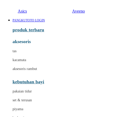
Asics
Aveeno
PANGKUTOTO LOGIN
produk terbaru
aksesoris
tas
kacamata
aksesoris rambut
kebutuhan bayi
pakaian tidur
set & terusan
piyama