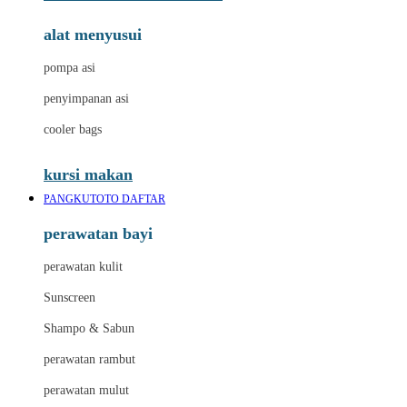
alat menyusui
pompa asi
penyimpanan asi
cooler bags
kursi makan
PANGKUTOTO DAFTAR
perawatan bayi
perawatan kulit
Sunscreen
Shampo & Sabun
perawatan rambut
perawatan mulut