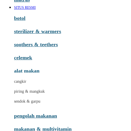
SITUS RESMI
botol
sterilizer & warmers
soothers & teethers
celemek
alat makan
cangkir
piring & mangkuk
sendok & garpu
pengolah makanan
makanan & multivitamin