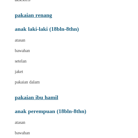
pakaian renang
anak laki-laki (18bln-8thn)
atasan
bawahan
setelan
jaket
pakaian dalam
pakaian ibu hamil
anak perempuan (18bln-8thn)
atasan
bawahan