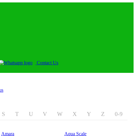
Contact Us
us
S
T
U
V
W
X
Y
Z
0-9
Amara
Aqua Scale