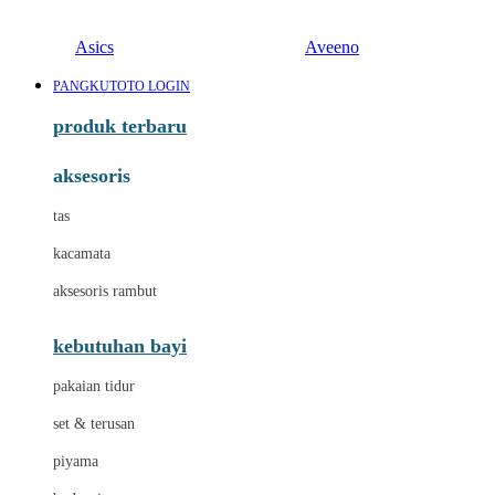
Asics
Aveeno
PANGKUTOTO LOGIN
produk terbaru
aksesoris
tas
kacamata
aksesoris rambut
kebutuhan bayi
pakaian tidur
set & terusan
piyama