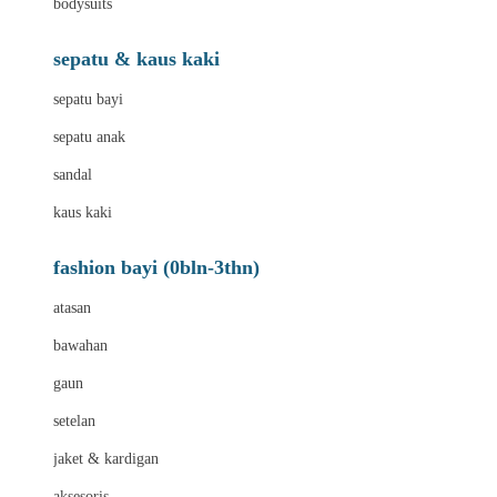
bodysuits
sepatu & kaus kaki
sepatu bayi
sepatu anak
sandal
kaus kaki
fashion bayi (0bln-3thn)
atasan
bawahan
gaun
setelan
jaket & kardigan
aksesoris