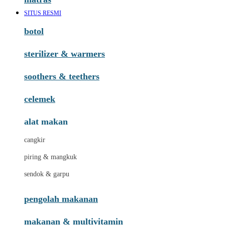
SITUS RESMI
botol
sterilizer & warmers
soothers & teethers
celemek
alat makan
cangkir
piring & mangkuk
sendok & garpu
pengolah makanan
makanan & multivitamin