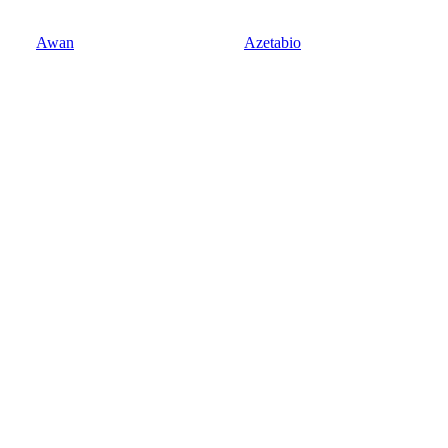
Awan
Azetabio