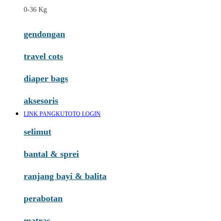
0-36 Kg
gendongan
travel cots
diaper bags
aksesoris
LINK PANGKUTOTO LOGIN
selimut
bantal & sprei
ranjang bayi & balita
perabotan
matras