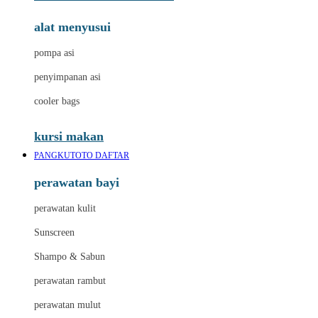
alat menyusui
pompa asi
penyimpanan asi
cooler bags
kursi makan
PANGKUTOTO DAFTAR
perawatan bayi
perawatan kulit
Sunscreen
Shampo & Sabun
perawatan rambut
perawatan mulut