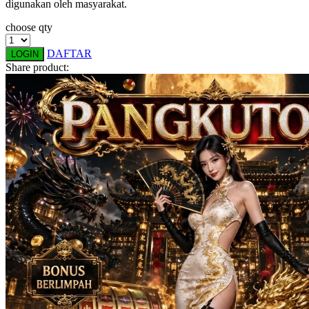
digunakan oleh masyarakat.
Squishmallows
choose qty
Starbooks
DAFTAR
LOGIN
Stick-O
Share product:
Stokke
Sudocrem
Sumimo
Sunnylife
Sun-Staches
Swimava
T
Tommee Tippee
Trunki
Tutti Bambini