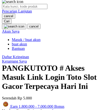
O
Pencarian Lanjutan
Oh Ma Grain
cancel
Okiedog
Cari
cancel
P
Akun Saya
Masuk / buat akun
Peachy
buat akun
Phil & Ted's
Bantuan
Philips Avent
Daftar Keinginan
Keranjang Saya
Pigeon
PANGKUTOTO # Akses
Playgro
Masuk Link Login Toto Slot
Poled Global
Gacor Terpecaya Hari Ini
Ponycycle
Serendah
Rp 5.000
Puma
Earn
1.800.000
-
7.000.000
Bonus
Pureats