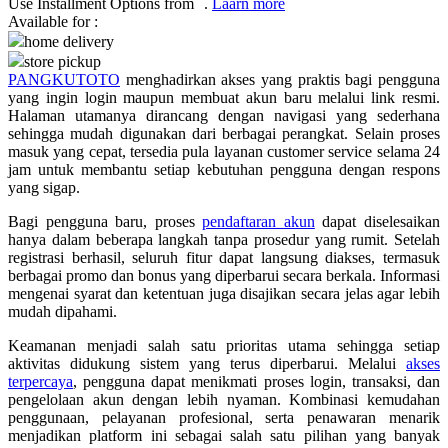
Use Installment Options from
.
Laarn more
Available for :
Q
home delivery
store pickup
QV Baby
PANGKUTOTO
menghadirkan akses yang praktis bagi pengguna
yang ingin login maupun membuat akun baru melalui link resmi.
R
Halaman utamanya dirancang dengan navigasi yang sederhana
sehingga mudah digunakan dari berbagai perangkat. Selain proses
Real Shades
masuk yang cepat, tersedia pula layanan customer service selama 24
jam untuk membantu setiap kebutuhan pengguna dengan respons
Red Castle
yang sigap.
Ribbon Madness
Bagi pengguna baru, proses
pendaftaran akun
dapat diselesaikan
hanya dalam beberapa langkah tanpa prosedur yang rumit. Setelah
S
registrasi berhasil, seluruh fitur dapat langsung diakses, termasuk
berbagai promo dan bonus yang diperbarui secara berkala. Informasi
mengenai syarat dan ketentuan juga disajikan secara jelas agar lebih
Sebamed
mudah dipahami.
Silver Cross
Keamanan menjadi salah satu prioritas utama sehingga setiap
aktivitas didukung sistem yang terus diperbarui. Melalui
akses
Simply Idea
terpercaya
, pengguna dapat menikmati proses login, transaksi, dan
Skip Hop
pengelolaan akun dengan lebih nyaman. Kombinasi kemudahan
penggunaan, pelayanan profesional, serta penawaran menarik
Spectra
menjadikan platform ini sebagai salah satu pilihan yang banyak