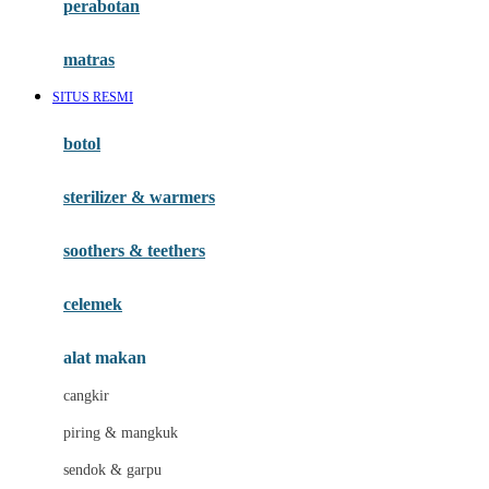
perabotan
Happy Tummy
Hauck
matras
Havaianas
SITUS RESMI
Hegen
botol
Hot Wheels
sterilizer & warmers
Hybrid
soothers & teethers
I
Inlacta DHA
celemek
Interlac
alat makan
Ivenet
cangkir
J
piring & mangkuk
Jack N Jill
sendok & garpu