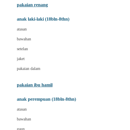
pakaian renang
Bumkins
anak laki-laki (18bln-8thn)
C
atasan
Cetaphil
bawahan
Chicco
setelan
Childlife
jaket
Clevamama
pakaian dalam
Cocolatte
Cottonseeds
pakaian ibu hamil
Cozy N Safe
anak perempuan (18bln-8thn)
Crane
atasan
Cybex
bawahan
D
gaun