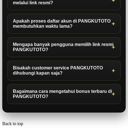
melalui link resmi?
Apakah proses daftar akun di PANGKUTOTO
membutuhkan waktu lama?
Mengapa banyak pengguna memilih link resmi
PANGKUTOTO?
Bisakah customer service PANGKUTOTO
dihubungi kapan saja?
Bagaimana cara mengetahui bonus terbaru di
PANGKUTOTO?
Back to top