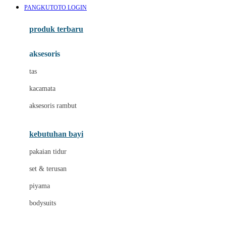
PANGKUTOTO LOGIN
Azetabio
produk terbaru
B
aksesoris
Baabaasheepz
tas
Babiators
kacamata
Baby Dove
aksesoris rambut
Baby Jogger
Baby Rovega
kebutuhan bayi
Babybee
pakaian tidur
Banana Boat
set & terusan
Banz
piyama
Barbie
bodysuits
Beaba