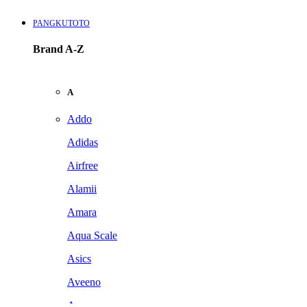
PANGKUTOTO
Brand A-Z
A
Addo
Adidas
Airfree
Alamii
Amara
Aqua Scale
Asics
Aveeno
Awan