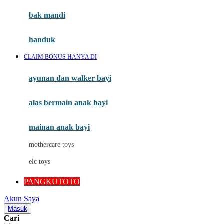
Moby
bak mandi
Momami
handuk
Mothercare
CLAIM BONUS HANYA DI
Mustela
ayunan dan walker bayi
My Buddy Tag
My K
alas bermain anak bayi
N
mainan anak bayi
Naif
mothercare toys
Nike
elc toys
Nordic Natural
PANGKUTOTO
Nuby
Akun Saya
Nuna
Masuk
Cari