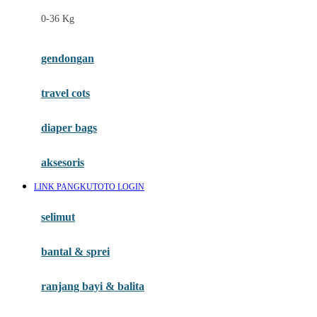
Felt So Sweet
0-36 Kg
Fisher Price
Flipper
gendongan
Friends Of Sally
travel cots
G
diaper bags
Gb
Geko
aksesoris
Graco
LINK PANGKUTOTO LOGIN
Gund
selimut
H
bantal & sprei
Habbie
Haenim
ranjang bayi & balita
Happy Horse