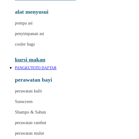
alat menyusui
pompa asi
penyimpanan asi
cooler bags
kursi makan
PANGKUTOTO DAFTAR
perawatan bayi
perawatan kulit
Sunscreen
Shampo & Sabun
perawatan rambut
perawatan mulut