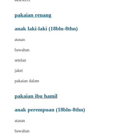
pakaian renang
anak laki-laki (18bln-8thn)
atasan
bawahan
setelan
jaket
pakaian dalam
pakaian ibu hamil
anak perempuan (18bln-8thn)
atasan
bawahan