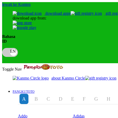
lewati ke Konten
download apps
gift reg
download app from:
Bahasa
ID
Toggle Nav
about Kanmo Circle
PANGKUTOTO
A
B
C
D
E
F
G
H
Addo
Adidas