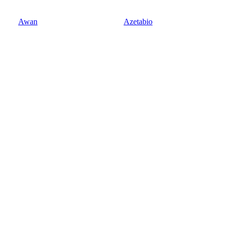
Awan
Azetabio