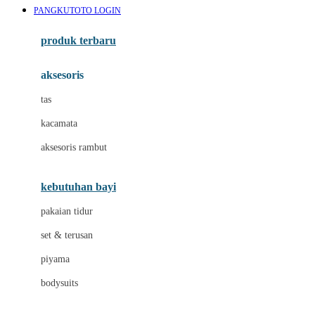
PANGKUTOTO LOGIN
Azetabio
produk terbaru
B
aksesoris
Baabaasheepz
tas
Babiators
kacamata
Baby Dove
aksesoris rambut
Baby Jogger
Baby Rovega
kebutuhan bayi
Babybee
pakaian tidur
Banana Boat
set & terusan
Banz
piyama
Barbie
bodysuits
Beaba