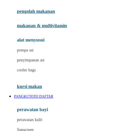
Joie
pengolah makanan
Joolz
Jujube
makanan & multivitamin
K
alat menyusui
Kiddycuts
pompa asi
Kumon
penyimpanan asi
L
cooler bags
Leapfrog
kursi makan
Leclerc
PANGKUTOTO DAFTAR
Lee Vierra
Lillebaby
perawatan bayi
Little Bird Told Me
perawatan kulit
Little Miss Janis
Sunscreen