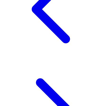
Xootz
Y
Yamatoya
Z
Zaxy
Zoggs
0-9
4Moms
59S