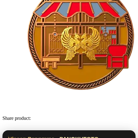
Share product: