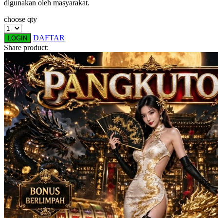
digunakan oleh masyarakat.
Squishmallows
choose qty
Starbooks
DAFTAR
LOGIN
Stick-O
Share product:
Stokke
Sudocrem
Sumimo
Sunnylife
Sun-Staches
Swimava
T
Tommee Tippee
Trunki
Tutti Bambini