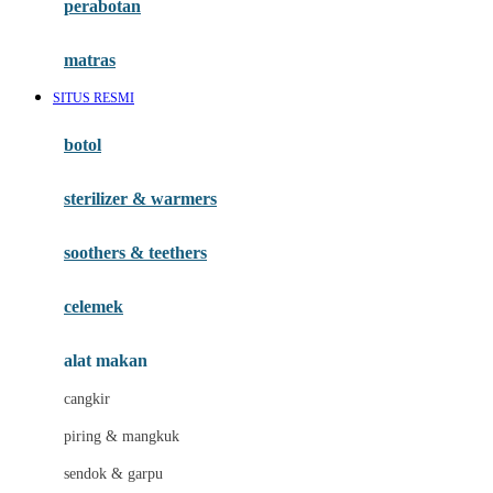
perabotan
Happy Tummy
Hauck
matras
Havaianas
SITUS RESMI
Hegen
botol
Hot Wheels
sterilizer & warmers
Hybrid
soothers & teethers
I
Inlacta DHA
celemek
Interlac
alat makan
Ivenet
cangkir
J
piring & mangkuk
Jack N Jill
sendok & garpu