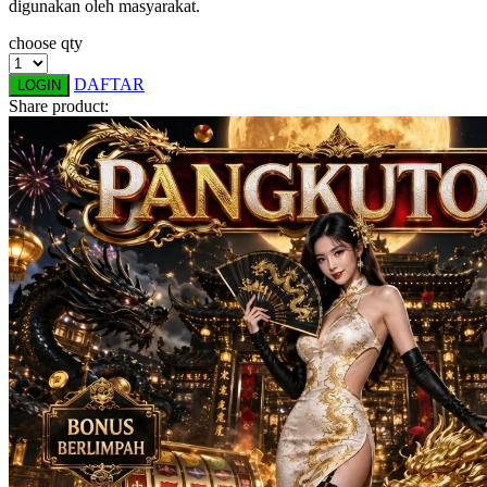
digunakan oleh masyarakat.
Squishmallows
choose qty
Starbooks
DAFTAR
LOGIN
Stick-O
Share product:
Stokke
Sudocrem
Sumimo
Sunnylife
Sun-Staches
Swimava
T
Tommee Tippee
Trunki
Tutti Bambini