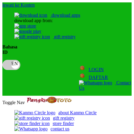
lewati ke Konten
download apps
download app from:
gift registry
Bahasa
ID
LOGIN
DAFTAR
Contact
Us
Toggle Nav
about Kanmo Circle
gift registry
store finder
contact us