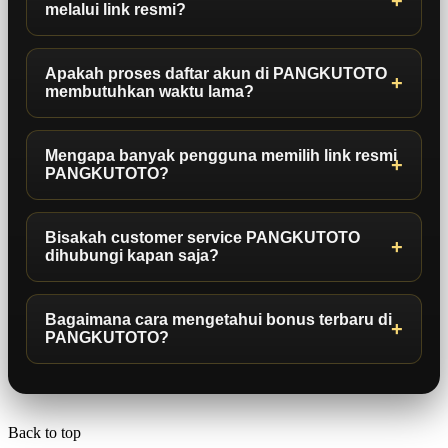
melalui link resmi?
Apakah proses daftar akun di PANGKUTOTO
membutuhkan waktu lama?
Mengapa banyak pengguna memilih link resmi
PANGKUTOTO?
Bisakah customer service PANGKUTOTO
dihubungi kapan saja?
Bagaimana cara mengetahui bonus terbaru di
PANGKUTOTO?
Back to top