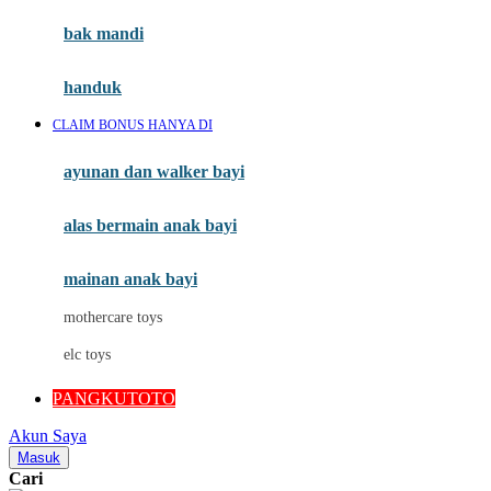
Moby
bak mandi
Momami
handuk
Mothercare
CLAIM BONUS HANYA DI
Mustela
ayunan dan walker bayi
My Buddy Tag
My K
alas bermain anak bayi
N
mainan anak bayi
Naif
mothercare toys
Nike
elc toys
Nordic Natural
PANGKUTOTO
Nuby
Akun Saya
Nuna
Masuk
Cari