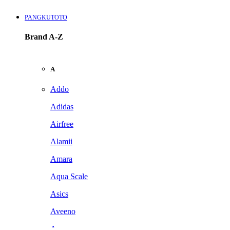
PANGKUTOTO
Brand A-Z
A
Addo
Adidas
Airfree
Alamii
Amara
Aqua Scale
Asics
Aveeno
Awan