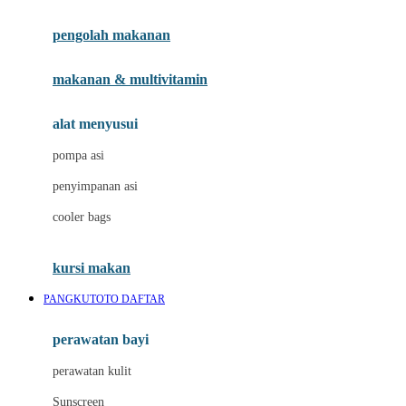
Joie
pengolah makanan
Joolz
Jujube
makanan & multivitamin
K
alat menyusui
Kiddycuts
pompa asi
Kumon
penyimpanan asi
L
cooler bags
Leapfrog
kursi makan
Leclerc
PANGKUTOTO DAFTAR
Lee Vierra
Lillebaby
perawatan bayi
Little Bird Told Me
perawatan kulit
Little Miss Janis
Sunscreen