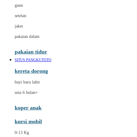
gaun
setelan
jaket
pakaian dalam
pakaian tidur
SITUS PANGKUTOTO
kereta dorong
bayi baru lahir
usia 6 bulan+
koper anak
kursi mobil
0-13 Kg