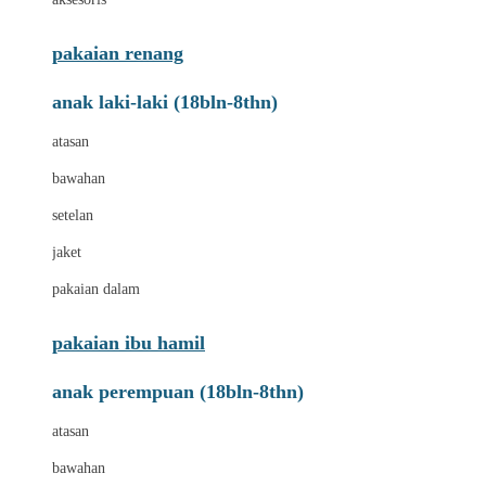
pakaian renang
anak laki-laki (18bln-8thn)
atasan
bawahan
setelan
jaket
pakaian dalam
pakaian ibu hamil
anak perempuan (18bln-8thn)
atasan
bawahan