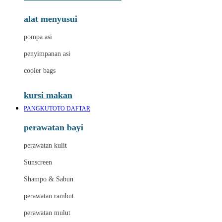
alat menyusui
pompa asi
penyimpanan asi
cooler bags
kursi makan
PANGKUTOTO DAFTAR
perawatan bayi
perawatan kulit
Sunscreen
Shampo & Sabun
perawatan rambut
perawatan mulut