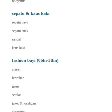
bodysuits
sepatu & kaus kaki
sepatu bayi
sepatu anak
sandal
kaus kaki
fashion bayi (0bln-3thn)
atasan
bawahan
gaun
setelan
jaket & kardigan
aksesoris