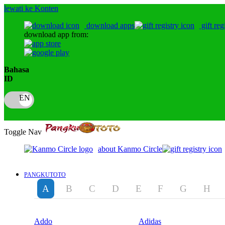
lewati ke Konten
download apps
gift reg
download app from:
Bahasa
ID
Toggle Nav
about Kanmo Circle
PANGKUTOTO
A
B
C
D
E
F
G
H
Addo
Adidas