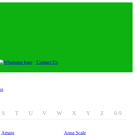
Contact Us
us
S
T
U
V
W
X
Y
Z
0-9
Amara
Aqua Scale