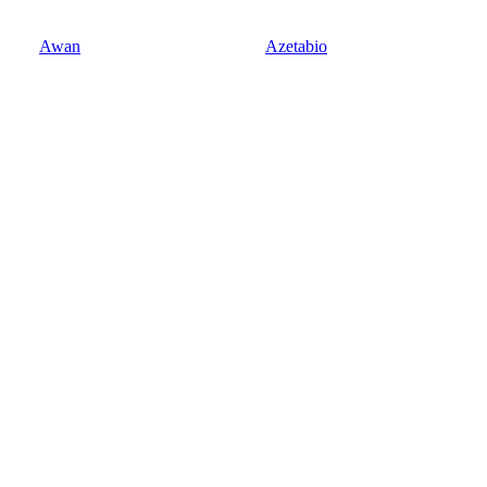
Awan
Azetabio