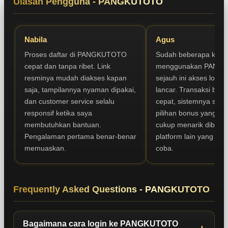
Ulasan Pengguna - PANGKUTOTO
Nabila
Agus
Proses daftar di PANGKUTOTO
Sudah beberapa kali
cepat dan tanpa ribet. Link
menggunakan PANG
resminya mudah diakses kapan
sejauh ini akses login 
saja, tampilannya nyaman dipakai,
lancar. Transaksi ber
dan customer service selalu
cepat, sistemnya stabil
responsif ketika saya
pilihan bonus yang di
membutuhkan bantuan.
cukup menarik diband
Pengalaman pertama benar-benar
platform lain yang pe
memuaskan.
coba.
Frequently Asked Questions - PANGKUTOTO
Bagaimana cara login ke PANGKUTOTO