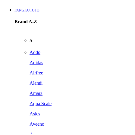
PANGKUTOTO
Brand A-Z
A
Addo
Adidas
Airfree
Alamii
Amara
Aqua Scale
Asics
Aveeno
Awan