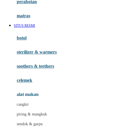
perabotan
Happy Tummy
Hauck
matras
Havaianas
SITUS RESMI
Hegen
botol
Hot Wheels
sterilizer & warmers
Hybrid
soothers & teethers
I
Inlacta DHA
celemek
Interlac
alat makan
Ivenet
cangkir
J
piring & mangkuk
Jack N Jill
sendok & garpu