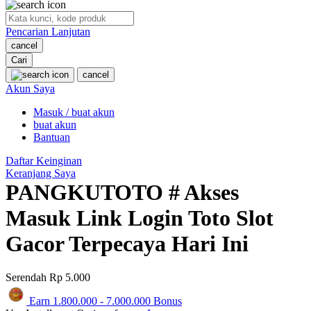
O
Pencarian Lanjutan
Oh Ma Grain
cancel
Okiedog
Cari
cancel
P
Akun Saya
Masuk / buat akun
Peachy
buat akun
Phil & Ted's
Bantuan
Philips Avent
Daftar Keinginan
Keranjang Saya
Pigeon
PANGKUTOTO # Akses
Playgro
Masuk Link Login Toto Slot
Poled Global
Gacor Terpecaya Hari Ini
Ponycycle
Serendah
Rp 5.000
Puma
Earn
1.800.000
-
7.000.000
Bonus
Pureats