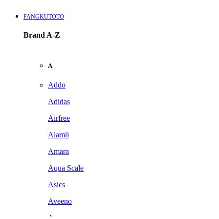
PANGKUTOTO
Brand A-Z
A
Addo
Adidas
Airfree
Alamii
Amara
Aqua Scale
Asics
Aveeno
Awan