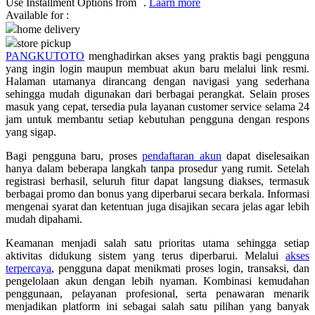
Use Installment Options from
.
Laarn more
Available for :
Q
home delivery
store pickup
QV Baby
PANGKUTOTO
menghadirkan akses yang praktis bagi pengguna
yang ingin login maupun membuat akun baru melalui link resmi.
R
Halaman utamanya dirancang dengan navigasi yang sederhana
sehingga mudah digunakan dari berbagai perangkat. Selain proses
Real Shades
masuk yang cepat, tersedia pula layanan customer service selama 24
jam untuk membantu setiap kebutuhan pengguna dengan respons
Red Castle
yang sigap.
Ribbon Madness
Bagi pengguna baru, proses
pendaftaran akun
dapat diselesaikan
hanya dalam beberapa langkah tanpa prosedur yang rumit. Setelah
S
registrasi berhasil, seluruh fitur dapat langsung diakses, termasuk
berbagai promo dan bonus yang diperbarui secara berkala. Informasi
mengenai syarat dan ketentuan juga disajikan secara jelas agar lebih
Sebamed
mudah dipahami.
Silver Cross
Keamanan menjadi salah satu prioritas utama sehingga setiap
aktivitas didukung sistem yang terus diperbarui. Melalui
akses
Simply Idea
terpercaya
, pengguna dapat menikmati proses login, transaksi, dan
Skip Hop
pengelolaan akun dengan lebih nyaman. Kombinasi kemudahan
penggunaan, pelayanan profesional, serta penawaran menarik
Spectra
menjadikan platform ini sebagai salah satu pilihan yang banyak