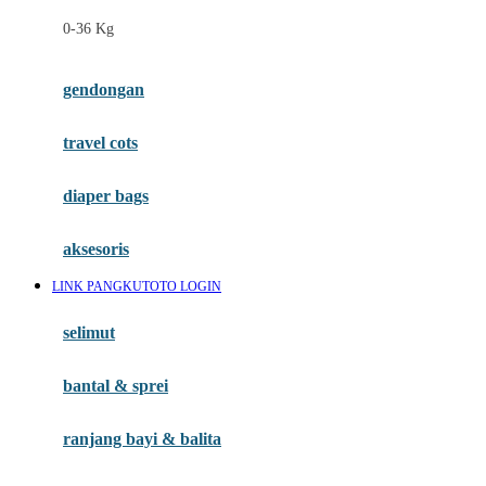
Felt So Sweet
0-36 Kg
Fisher Price
Flipper
gendongan
Friends Of Sally
travel cots
G
diaper bags
Gb
Geko
aksesoris
Graco
LINK PANGKUTOTO LOGIN
Gund
selimut
H
bantal & sprei
Habbie
Haenim
ranjang bayi & balita
Happy Horse