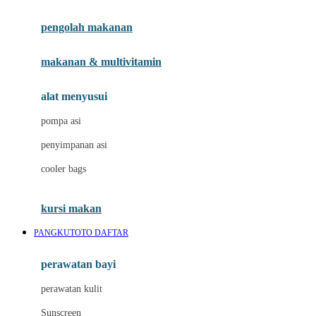
Joie
pengolah makanan
Joolz
Jujube
makanan & multivitamin
K
alat menyusui
Kiddycuts
pompa asi
Kumon
penyimpanan asi
L
cooler bags
Leapfrog
kursi makan
Leclerc
PANGKUTOTO DAFTAR
Lee Vierra
Lillebaby
perawatan bayi
Little Bird Told Me
perawatan kulit
Little Miss Janis
Sunscreen