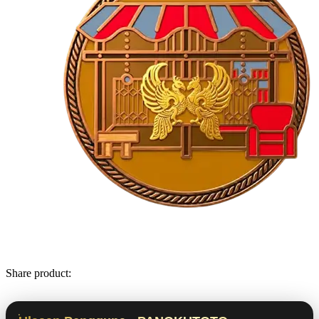
Share product: