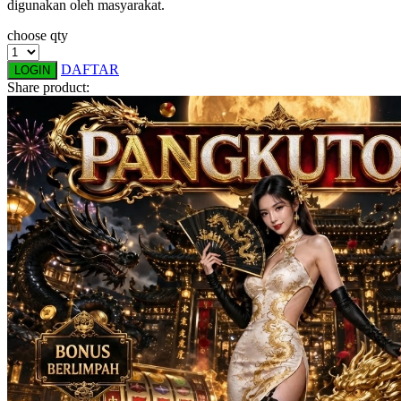
digunakan oleh masyarakat.
Squishmallows
choose qty
Starbooks
DAFTAR
LOGIN
Stick-O
Share product:
Stokke
Sudocrem
Sumimo
Sunnylife
Sun-Staches
Swimava
T
Tommee Tippee
Trunki
Tutti Bambini