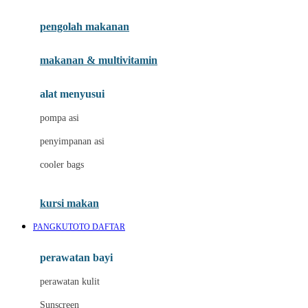
Joie
pengolah makanan
Joolz
Jujube
makanan & multivitamin
K
alat menyusui
Kiddycuts
pompa asi
Kumon
penyimpanan asi
L
cooler bags
Leapfrog
kursi makan
Leclerc
PANGKUTOTO DAFTAR
Lee Vierra
Lillebaby
perawatan bayi
Little Bird Told Me
perawatan kulit
Little Miss Janis
Sunscreen