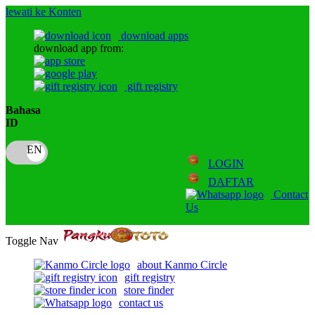
lewati ke Konten
download apps
download app from:
gift registry
Bahasa
ID
LOGIN
DAFTAR
Contact
Us
Toggle Nav
about Kanmo Circle
gift registry
store finder
contact us