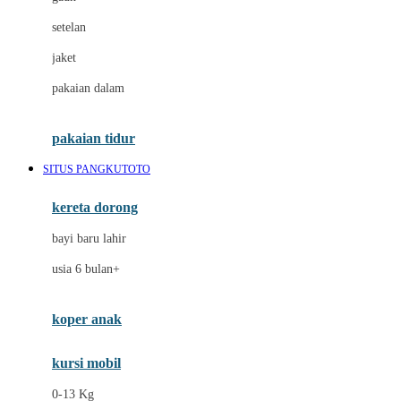
Dae Organics
setelan
Docare
jaket
Doona
pakaian dalam
Down To Earth
Drew
pakaian tidur
Dr. Brown's
SITUS PANGKUTOTO
E
kereta dorong
ELC
bayi baru lahir
Ergobaby
usia 6 bulan+
Expert Care
koper anak
Ezyroller
kursi mobil
F
0-13 Kg