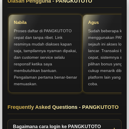
Ulasan Pengguna - PANGKUTOTO
Nabila
Agus
Proses daftar di PANGKUTOTO
Sudah beberapa kali
cepat dan tanpa ribet. Link
menggunakan PANG
resminya mudah diakses kapan
sejauh ini akses login 
saja, tampilannya nyaman dipakai,
lancar. Transaksi ber
dan customer service selalu
cepat, sistemnya stabil
responsif ketika saya
pilihan bonus yang di
membutuhkan bantuan.
cukup menarik diband
Pengalaman pertama benar-benar
platform lain yang pe
memuaskan.
coba.
Frequently Asked Questions - PANGKUTOTO
Bagaimana cara login ke PANGKUTOTO