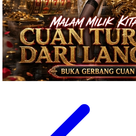
Twistshake
TY Toys
U
V
Veja
Vitaflow
Vtech
W
Waterland
Wellness
X