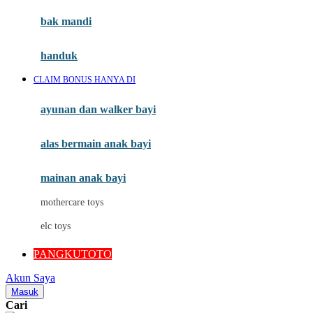
Moby
bak mandi
Momami
handuk
Mothercare
CLAIM BONUS HANYA DI
Mustela
ayunan dan walker bayi
My Buddy Tag
My K
alas bermain anak bayi
N
mainan anak bayi
Naif
mothercare toys
Nike
elc toys
Nordic Natural
PANGKUTOTO
Nuby
Akun Saya
Nuna
Masuk
Cari