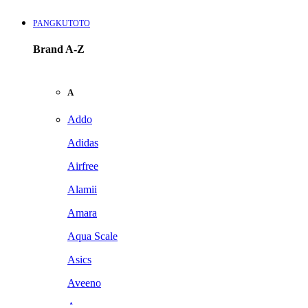
PANGKUTOTO
Brand A-Z
A
Addo
Adidas
Airfree
Alamii
Amara
Aqua Scale
Asics
Aveeno
Awan