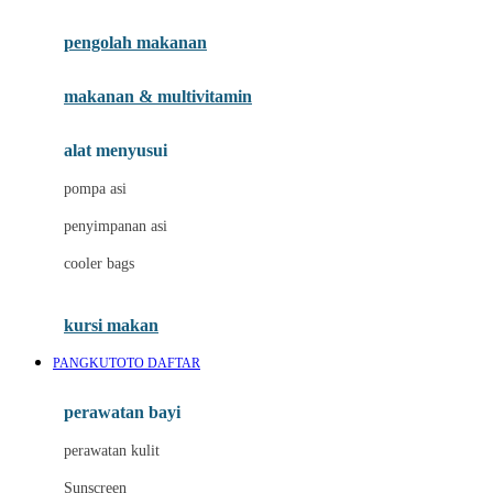
Joie
pengolah makanan
Joolz
Jujube
makanan & multivitamin
K
alat menyusui
Kiddycuts
pompa asi
Kumon
penyimpanan asi
L
cooler bags
Leapfrog
kursi makan
Leclerc
PANGKUTOTO DAFTAR
Lee Vierra
Lillebaby
perawatan bayi
Little Bird Told Me
perawatan kulit
Little Miss Janis
Sunscreen