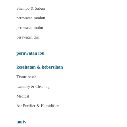
London Taxi
Shampo & Sabun
Love To Dream
perawatan rambut
perawatan mulut
M
perawatan diri
Magformers
Mama's Choice
perawatan ibu
Mamas&Papas
kesehatan & kebersihan
Mamaway
Tissue basah
Maxi Cosi
Laundry & Cleaning
Megabloks
Medical
Micro
Air Purifier & Humidifier
MiDeer
Mimi & Lula
potty
Mini Monkey