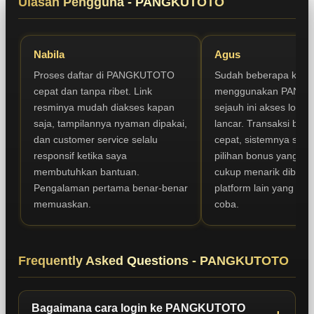
Ulasan Pengguna - PANGKUTOTO
Nabila
Agus
Proses daftar di PANGKUTOTO
Sudah beberapa kali
cepat dan tanpa ribet. Link
menggunakan PANG
resminya mudah diakses kapan
sejauh ini akses login 
saja, tampilannya nyaman dipakai,
lancar. Transaksi ber
dan customer service selalu
cepat, sistemnya stabil
responsif ketika saya
pilihan bonus yang di
membutuhkan bantuan.
cukup menarik diband
Pengalaman pertama benar-benar
platform lain yang pe
memuaskan.
coba.
Frequently Asked Questions - PANGKUTOTO
Bagaimana cara login ke PANGKUTOTO