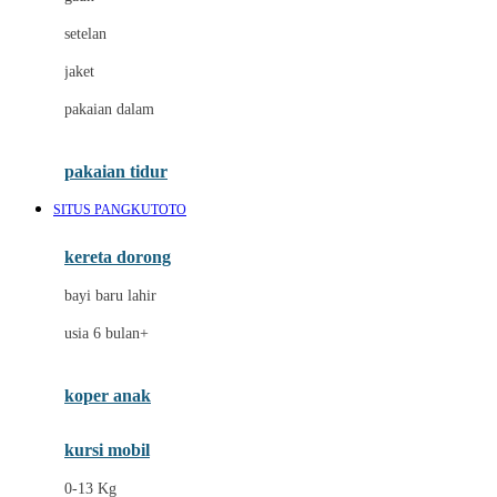
Dae Organics
setelan
Docare
jaket
Doona
pakaian dalam
Down To Earth
Drew
pakaian tidur
Dr. Brown's
SITUS PANGKUTOTO
E
kereta dorong
ELC
bayi baru lahir
Ergobaby
usia 6 bulan+
Expert Care
koper anak
Ezyroller
kursi mobil
F
0-13 Kg