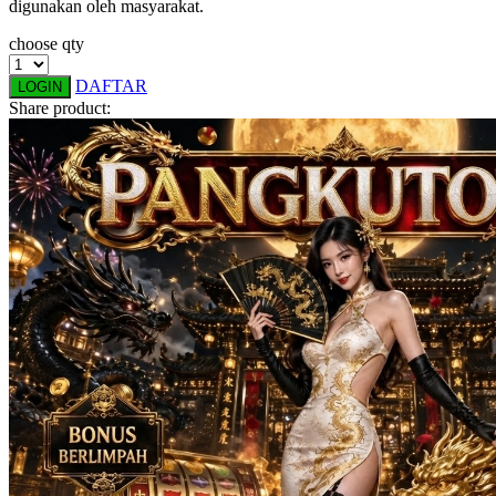
digunakan oleh masyarakat.
Squishmallows
choose qty
Starbooks
DAFTAR
LOGIN
Stick-O
Share product:
Stokke
Sudocrem
Sumimo
Sunnylife
Sun-Staches
Swimava
T
Tommee Tippee
Trunki
Tutti Bambini