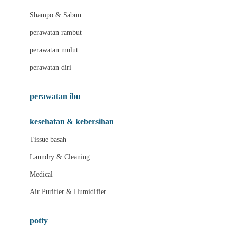
London Taxi
Shampo & Sabun
Love To Dream
perawatan rambut
perawatan mulut
M
perawatan diri
Magformers
Mama's Choice
perawatan ibu
Mamas&Papas
kesehatan & kebersihan
Mamaway
Tissue basah
Maxi Cosi
Laundry & Cleaning
Megabloks
Medical
Micro
Air Purifier & Humidifier
MiDeer
Mimi & Lula
potty
Mini Monkey