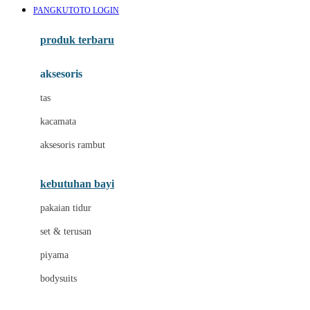
PANGKUTOTO LOGIN
Azetabio
produk terbaru
B
aksesoris
Baabaasheepz
tas
Babiators
kacamata
Baby Dove
aksesoris rambut
Baby Jogger
Baby Rovega
kebutuhan bayi
Babybee
pakaian tidur
Banana Boat
set & terusan
Banz
piyama
Barbie
bodysuits
Beaba