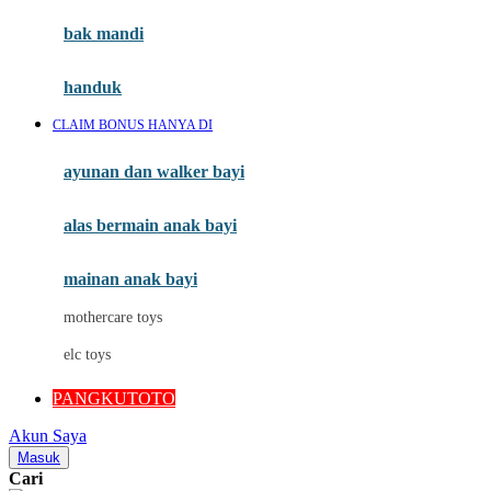
Moby
bak mandi
Momami
handuk
Mothercare
CLAIM BONUS HANYA DI
Mustela
ayunan dan walker bayi
My Buddy Tag
My K
alas bermain anak bayi
N
mainan anak bayi
Naif
mothercare toys
Nike
elc toys
Nordic Natural
PANGKUTOTO
Nuby
Akun Saya
Nuna
Masuk
Cari