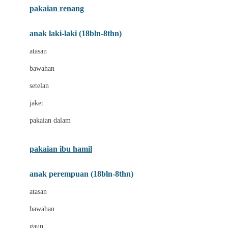
pakaian renang
Bumkins
anak laki-laki (18bln-8thn)
C
atasan
Cetaphil
bawahan
Chicco
setelan
Childlife
jaket
Clevamama
pakaian dalam
Cocolatte
Cottonseeds
pakaian ibu hamil
Cozy N Safe
anak perempuan (18bln-8thn)
Crane
atasan
Cybex
bawahan
D
gaun