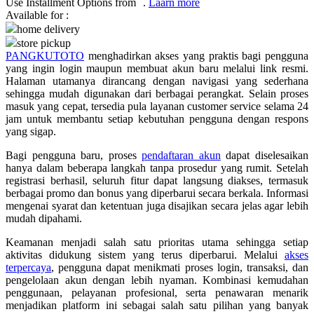
Use Installment Options from
.
Laarn more
Available for :
Q
home delivery
store pickup
QV Baby
PANGKUTOTO
menghadirkan akses yang praktis bagi pengguna
yang ingin login maupun membuat akun baru melalui link resmi.
R
Halaman utamanya dirancang dengan navigasi yang sederhana
sehingga mudah digunakan dari berbagai perangkat. Selain proses
Real Shades
masuk yang cepat, tersedia pula layanan customer service selama 24
jam untuk membantu setiap kebutuhan pengguna dengan respons
Red Castle
yang sigap.
Ribbon Madness
Bagi pengguna baru, proses
pendaftaran akun
dapat diselesaikan
hanya dalam beberapa langkah tanpa prosedur yang rumit. Setelah
S
registrasi berhasil, seluruh fitur dapat langsung diakses, termasuk
berbagai promo dan bonus yang diperbarui secara berkala. Informasi
mengenai syarat dan ketentuan juga disajikan secara jelas agar lebih
Sebamed
mudah dipahami.
Silver Cross
Keamanan menjadi salah satu prioritas utama sehingga setiap
aktivitas didukung sistem yang terus diperbarui. Melalui
akses
Simply Idea
terpercaya
, pengguna dapat menikmati proses login, transaksi, dan
Skip Hop
pengelolaan akun dengan lebih nyaman. Kombinasi kemudahan
penggunaan, pelayanan profesional, serta penawaran menarik
Spectra
menjadikan platform ini sebagai salah satu pilihan yang banyak