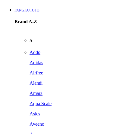
PANGKUTOTO
Brand A-Z
A
Addo
Adidas
Airfree
Alamii
Amara
Aqua Scale
Asics
Aveeno
Awan