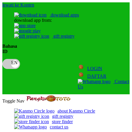
lewati ke Konten
download apps
download app from:
gift registry
Bahasa
ID
LOGIN
DAFTAR
Contact
Us
Toggle Nav
about Kanmo Circle
gift registry
store finder
contact us