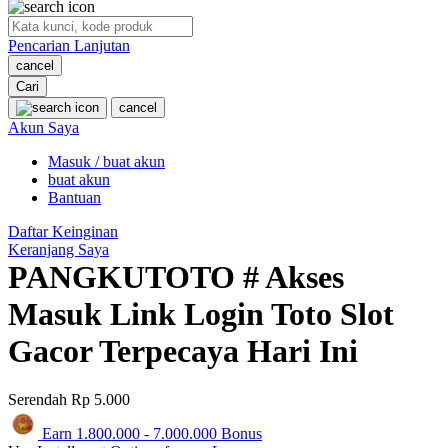
O
Pencarian Lanjutan
Oh Ma Grain
cancel
Okiedog
Cari
cancel
P
Akun Saya
Masuk / buat akun
Peachy
buat akun
Phil & Ted's
Bantuan
Philips Avent
Daftar Keinginan
Keranjang Saya
Pigeon
PANGKUTOTO # Akses
Playgro
Masuk Link Login Toto Slot
Poled Global
Gacor Terpecaya Hari Ini
Ponycycle
Serendah
Rp 5.000
Puma
Earn
1.800.000
-
7.000.000
Bonus
Pureats