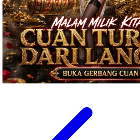
Twistshake
TY Toys
U
V
Veja
Vitaflow
Vtech
W
Waterland
Wellness
X