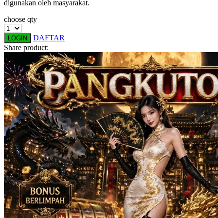
digunakan oleh masyarakat.
Squishmallows
choose qty
Starbooks
DAFTAR
LOGIN
Stick-O
Share product:
Stokke
Sudocrem
Sumimo
Sunnylife
Sun-Staches
Swimava
T
Tommee Tippee
Trunki
Tutti Bambini