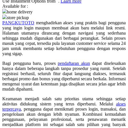
Use Installment Options from
.
Laarn more
Available for :
Q
home delivery
store pickup
QV Baby
PANGKUTOTO
menghadirkan akses yang praktis bagi pengguna
yang ingin login maupun membuat akun baru melalui link resmi.
R
Halaman utamanya dirancang dengan navigasi yang sederhana
sehingga mudah digunakan dari berbagai perangkat. Selain proses
Real Shades
masuk yang cepat, tersedia pula layanan customer service selama 24
jam untuk membantu setiap kebutuhan pengguna dengan respons
Red Castle
yang sigap.
Ribbon Madness
Bagi pengguna baru, proses
pendaftaran akun
dapat diselesaikan
hanya dalam beberapa langkah tanpa prosedur yang rumit. Setelah
S
registrasi berhasil, seluruh fitur dapat langsung diakses, termasuk
berbagai promo dan bonus yang diperbarui secara berkala. Informasi
mengenai syarat dan ketentuan juga disajikan secara jelas agar lebih
Sebamed
mudah dipahami.
Silver Cross
Keamanan menjadi salah satu prioritas utama sehingga setiap
aktivitas didukung sistem yang terus diperbarui. Melalui
akses
Simply Idea
terpercaya
, pengguna dapat menikmati proses login, transaksi, dan
Skip Hop
pengelolaan akun dengan lebih nyaman. Kombinasi kemudahan
penggunaan, pelayanan profesional, serta penawaran menarik
Spectra
menjadikan platform ini sebagai salah satu pilihan yang banyak