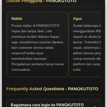
Ulasan Pengguna - PANGKUTOTO
Nabila
Agus
Proses daftar di PANGKUTOTO
Sudah beberapa kali
cepat dan tanpa ribet. Link
menggunakan PANG
resminya mudah diakses kapan
sejauh ini akses login 
saja, tampilannya nyaman dipakai,
lancar. Transaksi ber
dan customer service selalu
cepat, sistemnya stabil
responsif ketika saya
pilihan bonus yang di
membutuhkan bantuan.
cukup menarik diband
Pengalaman pertama benar-benar
platform lain yang pe
memuaskan.
coba.
Frequently Asked Questions - PANGKUTOTO
Bagaimana cara login ke PANGKUTOTO