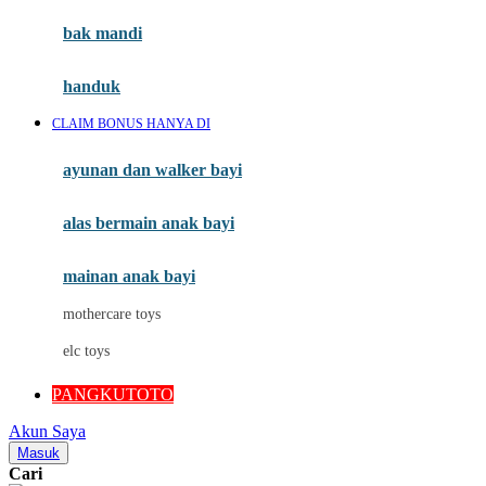
Moby
bak mandi
Momami
handuk
Mothercare
CLAIM BONUS HANYA DI
Mustela
ayunan dan walker bayi
My Buddy Tag
My K
alas bermain anak bayi
N
mainan anak bayi
Naif
mothercare toys
Nike
elc toys
Nordic Natural
PANGKUTOTO
Nuby
Akun Saya
Nuna
Masuk
Cari