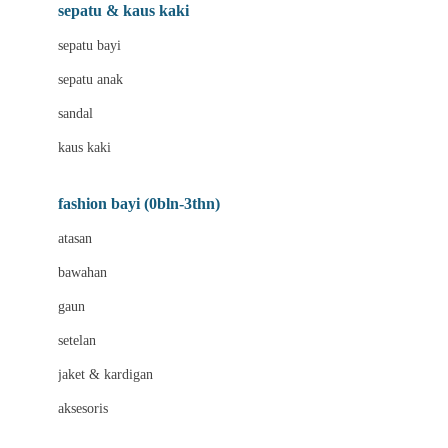
Beauty Barn
sepatu & kaus kaki
Bio Oil
sepatu bayi
Biolane
sepatu anak
Bite Fighters
sandal
Bizzi Growin
kaus kaki
Blackmores
fashion bayi (0bln-3thn)
Blooming Marvellous
atasan
Bonnels
bawahan
Bravado
gaun
Bruder
setelan
Brush Baby
jaket & kardigan
Buds Organics
aksesoris
Bugaboo
Buggygear