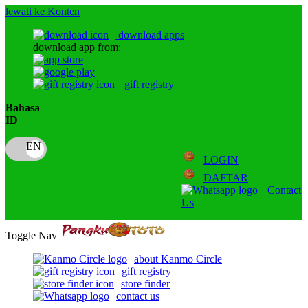
lewati ke Konten
download apps
download app from:
gift registry
Bahasa
ID
LOGIN
DAFTAR
Contact
Us
Toggle Nav
about Kanmo Circle
gift registry
store finder
contact us