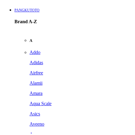
PANGKUTOTO
Brand A-Z
A
Addo
Adidas
Airfree
Alamii
Amara
Aqua Scale
Asics
Aveeno
Awan