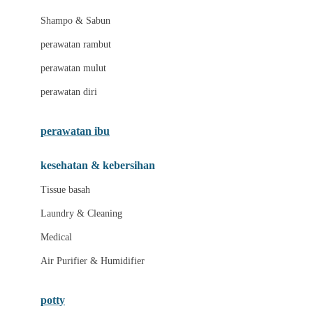
London Taxi
Shampo & Sabun
Love To Dream
perawatan rambut
perawatan mulut
M
perawatan diri
Magformers
Mama's Choice
perawatan ibu
Mamas&Papas
kesehatan & kebersihan
Mamaway
Tissue basah
Maxi Cosi
Laundry & Cleaning
Megabloks
Medical
Micro
Air Purifier & Humidifier
MiDeer
Mimi & Lula
potty
Mini Monkey