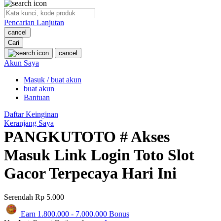
O
Pencarian Lanjutan
Oh Ma Grain
cancel
Okiedog
Cari
cancel
P
Akun Saya
Masuk / buat akun
Peachy
buat akun
Phil & Ted's
Bantuan
Philips Avent
Daftar Keinginan
Keranjang Saya
Pigeon
PANGKUTOTO # Akses
Playgro
Masuk Link Login Toto Slot
Poled Global
Gacor Terpecaya Hari Ini
Ponycycle
Serendah
Rp 5.000
Puma
Earn
1.800.000
-
7.000.000
Bonus
Pureats