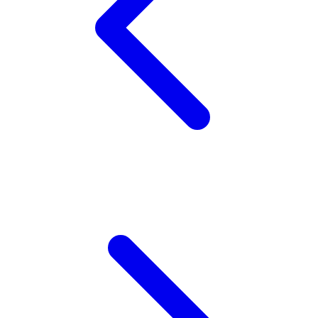
Xootz
Y
Yamatoya
Z
Zaxy
Zoggs
0-9
4Moms
59S