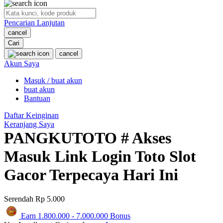
O
Pencarian Lanjutan
Oh Ma Grain
cancel
Okiedog
Cari
cancel
P
Akun Saya
Masuk / buat akun
Peachy
buat akun
Phil & Ted's
Bantuan
Philips Avent
Daftar Keinginan
Keranjang Saya
Pigeon
PANGKUTOTO # Akses
Playgro
Masuk Link Login Toto Slot
Poled Global
Gacor Terpecaya Hari Ini
Ponycycle
Serendah
Rp 5.000
Puma
Earn
1.800.000
-
7.000.000
Bonus
Pureats