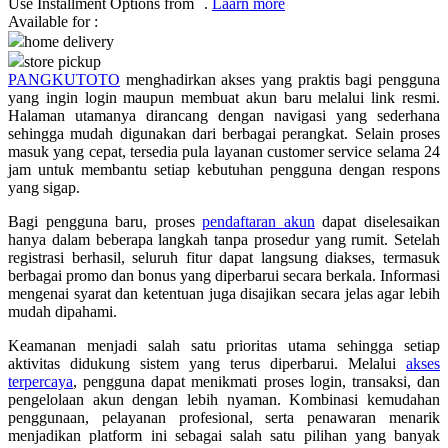
Use Installment Options from
.
Laarn more
Available for :
Q
home delivery
store pickup
QV Baby
PANGKUTOTO
menghadirkan akses yang praktis bagi pengguna
yang ingin login maupun membuat akun baru melalui link resmi.
R
Halaman utamanya dirancang dengan navigasi yang sederhana
sehingga mudah digunakan dari berbagai perangkat. Selain proses
Real Shades
masuk yang cepat, tersedia pula layanan customer service selama 24
jam untuk membantu setiap kebutuhan pengguna dengan respons
Red Castle
yang sigap.
Ribbon Madness
Bagi pengguna baru, proses
pendaftaran akun
dapat diselesaikan
hanya dalam beberapa langkah tanpa prosedur yang rumit. Setelah
S
registrasi berhasil, seluruh fitur dapat langsung diakses, termasuk
berbagai promo dan bonus yang diperbarui secara berkala. Informasi
mengenai syarat dan ketentuan juga disajikan secara jelas agar lebih
Sebamed
mudah dipahami.
Silver Cross
Keamanan menjadi salah satu prioritas utama sehingga setiap
aktivitas didukung sistem yang terus diperbarui. Melalui
akses
Simply Idea
terpercaya
, pengguna dapat menikmati proses login, transaksi, dan
Skip Hop
pengelolaan akun dengan lebih nyaman. Kombinasi kemudahan
penggunaan, pelayanan profesional, serta penawaran menarik
Spectra
menjadikan platform ini sebagai salah satu pilihan yang banyak