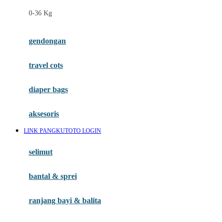
Felt So Sweet
0-36 Kg
Fisher Price
Flipper
gendongan
Friends Of Sally
travel cots
G
diaper bags
Gb
Geko
aksesoris
Graco
LINK PANGKUTOTO LOGIN
Gund
selimut
H
bantal & sprei
Habbie
Haenim
ranjang bayi & balita
Happy Horse