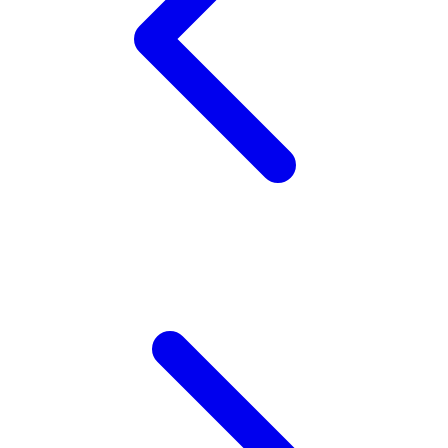
Xootz
Y
Yamatoya
Z
Zaxy
Zoggs
0-9
4Moms
59S