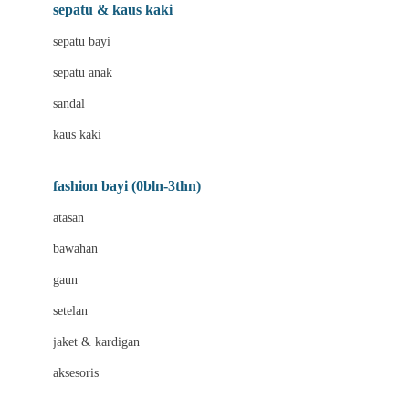
Beauty Barn
sepatu & kaus kaki
Bio Oil
sepatu bayi
Biolane
sepatu anak
Bite Fighters
sandal
Bizzi Growin
kaus kaki
Blackmores
fashion bayi (0bln-3thn)
Blooming Marvellous
atasan
Bonnels
bawahan
Bravado
gaun
Bruder
setelan
Brush Baby
jaket & kardigan
Buds Organics
aksesoris
Bugaboo
Buggygear