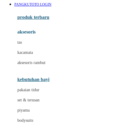
PANGKUTOTO LOGIN
Azetabio
produk terbaru
B
aksesoris
Baabaasheepz
tas
Babiators
kacamata
Baby Dove
aksesoris rambut
Baby Jogger
Baby Rovega
kebutuhan bayi
Babybee
pakaian tidur
Banana Boat
set & terusan
Banz
piyama
Barbie
bodysuits
Beaba