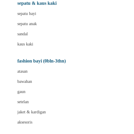
Beauty Barn
sepatu & kaus kaki
Bio Oil
sepatu bayi
Biolane
sepatu anak
Bite Fighters
sandal
Bizzi Growin
kaus kaki
Blackmores
fashion bayi (0bln-3thn)
Blooming Marvellous
atasan
Bonnels
bawahan
Bravado
gaun
Bruder
setelan
Brush Baby
jaket & kardigan
Buds Organics
aksesoris
Bugaboo
Buggygear