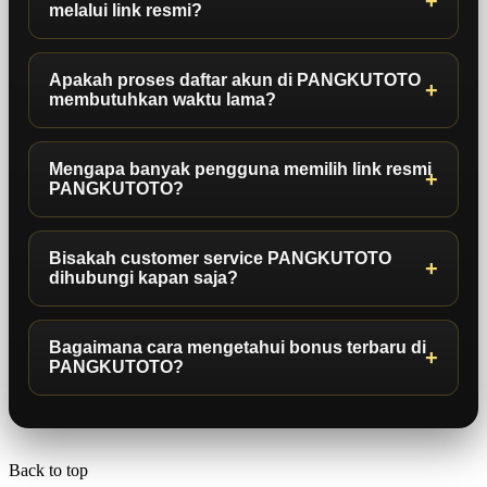
melalui link resmi?
Apakah proses daftar akun di PANGKUTOTO
membutuhkan waktu lama?
Mengapa banyak pengguna memilih link resmi
PANGKUTOTO?
Bisakah customer service PANGKUTOTO
dihubungi kapan saja?
Bagaimana cara mengetahui bonus terbaru di
PANGKUTOTO?
Back to top