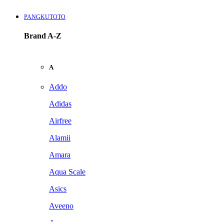
PANGKUTOTO
Brand A-Z
A
Addo
Adidas
Airfree
Alamii
Amara
Aqua Scale
Asics
Aveeno
Awan