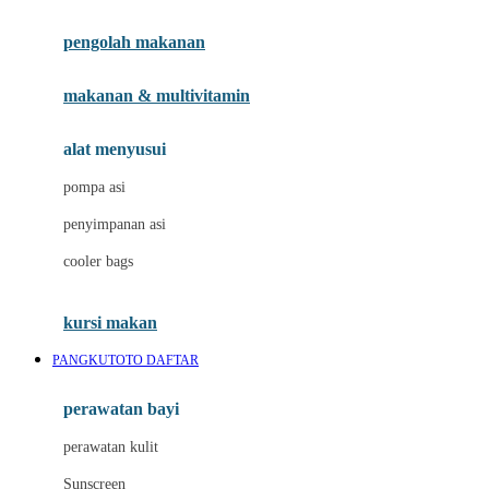
Joie
pengolah makanan
Joolz
Jujube
makanan & multivitamin
K
alat menyusui
Kiddycuts
pompa asi
Kumon
penyimpanan asi
L
cooler bags
Leapfrog
kursi makan
Leclerc
PANGKUTOTO DAFTAR
Lee Vierra
Lillebaby
perawatan bayi
Little Bird Told Me
perawatan kulit
Little Miss Janis
Sunscreen