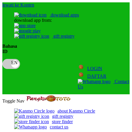
lewati ke Konten
download apps
download app from:
gift registry
Bahasa
ID
LOGIN
DAFTAR
Contact
Us
Toggle Nav
about Kanmo Circle
gift registry
store finder
contact us