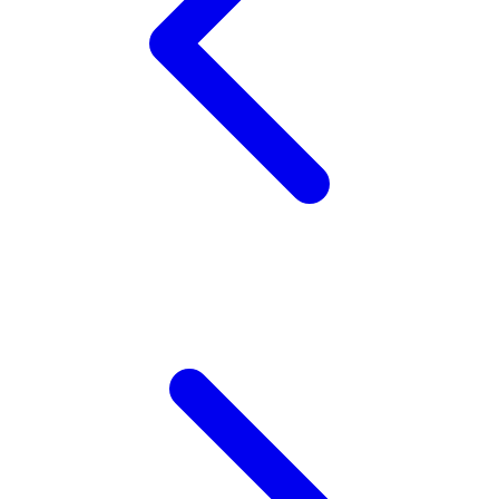
Xootz
Y
Yamatoya
Z
Zaxy
Zoggs
0-9
4Moms
59S