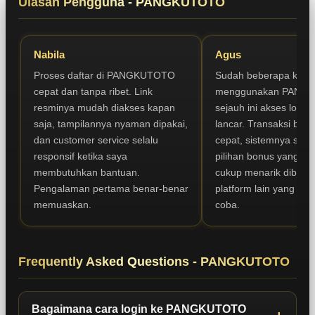
Ulasan Pengguna - PANGKUTOTO
Nabila
Agus
Proses daftar di PANGKUTOTO
Sudah beberapa kali
cepat dan tanpa ribet. Link
menggunakan PANG
resminya mudah diakses kapan
sejauh ini akses login 
saja, tampilannya nyaman dipakai,
lancar. Transaksi ber
dan customer service selalu
cepat, sistemnya stabil
responsif ketika saya
pilihan bonus yang di
membutuhkan bantuan.
cukup menarik diband
Pengalaman pertama benar-benar
platform lain yang pe
memuaskan.
coba.
Frequently Asked Questions - PANGKUTOTO
Bagaimana cara login ke PANGKUTOTO