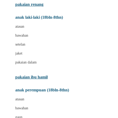
pakaian renang
Bumkins
anak laki-laki (18bln-8thn)
C
atasan
Cetaphil
bawahan
Chicco
setelan
Childlife
jaket
Clevamama
pakaian dalam
Cocolatte
Cottonseeds
pakaian ibu hamil
Cozy N Safe
anak perempuan (18bln-8thn)
Crane
atasan
Cybex
bawahan
D
gaun