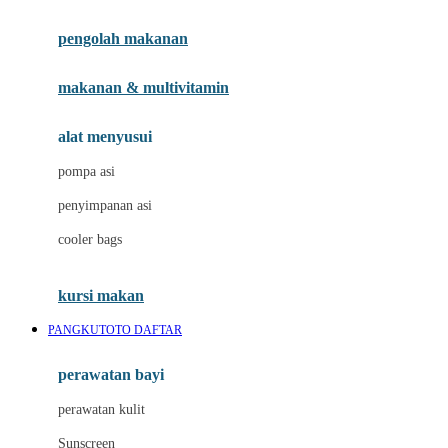
Joie
pengolah makanan
Joolz
Jujube
makanan & multivitamin
K
alat menyusui
Kiddycuts
pompa asi
Kumon
penyimpanan asi
L
cooler bags
Leapfrog
kursi makan
Leclerc
PANGKUTOTO DAFTAR
Lee Vierra
Lillebaby
perawatan bayi
Little Bird Told Me
perawatan kulit
Little Miss Janis
Sunscreen