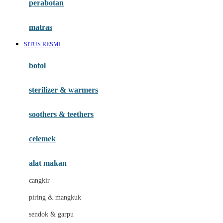
perabotan
Happy Tummy
Hauck
matras
Havaianas
SITUS RESMI
Hegen
botol
Hot Wheels
sterilizer & warmers
Hybrid
soothers & teethers
I
Inlacta DHA
celemek
Interlac
alat makan
Ivenet
cangkir
J
piring & mangkuk
Jack N Jill
sendok & garpu