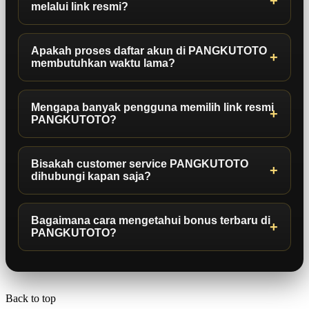
melalui link resmi?
Apakah proses daftar akun di PANGKUTOTO
membutuhkan waktu lama?
Mengapa banyak pengguna memilih link resmi
PANGKUTOTO?
Bisakah customer service PANGKUTOTO
dihubungi kapan saja?
Bagaimana cara mengetahui bonus terbaru di
PANGKUTOTO?
Back to top