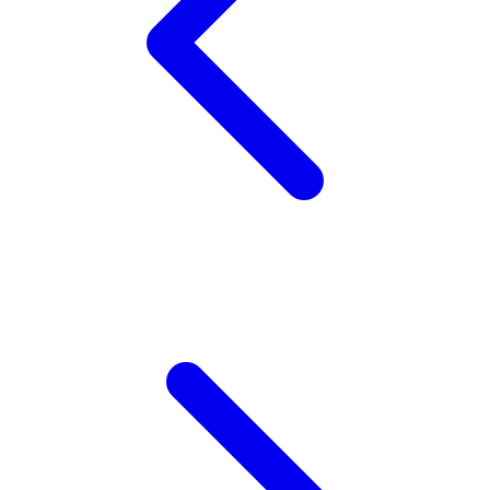
Xootz
Y
Yamatoya
Z
Zaxy
Zoggs
0-9
4Moms
59S