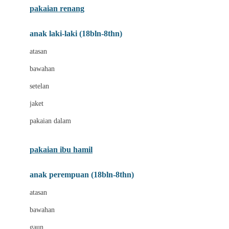
pakaian renang
Bumkins
anak laki-laki (18bln-8thn)
C
atasan
Cetaphil
bawahan
Chicco
setelan
Childlife
jaket
Clevamama
pakaian dalam
Cocolatte
Cottonseeds
pakaian ibu hamil
Cozy N Safe
anak perempuan (18bln-8thn)
Crane
atasan
Cybex
bawahan
D
gaun