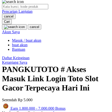
O
Pencarian Lanjutan
Oh Ma Grain
cancel
Okiedog
Cari
cancel
P
Akun Saya
Masuk / buat akun
Peachy
buat akun
Phil & Ted's
Bantuan
Philips Avent
Daftar Keinginan
Keranjang Saya
Pigeon
PANGKUTOTO # Akses
Playgro
Masuk Link Login Toto Slot
Poled Global
Gacor Terpecaya Hari Ini
Ponycycle
Serendah
Rp 5.000
Puma
Earn
1.800.000
-
7.000.000
Bonus
Pureats