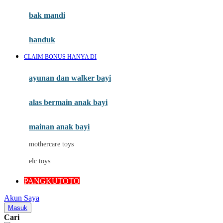
Moby
bak mandi
Momami
handuk
Mothercare
CLAIM BONUS HANYA DI
Mustela
ayunan dan walker bayi
My Buddy Tag
My K
alas bermain anak bayi
N
mainan anak bayi
Naif
mothercare toys
Nike
elc toys
Nordic Natural
PANGKUTOTO
Nuby
Akun Saya
Nuna
Masuk
Cari