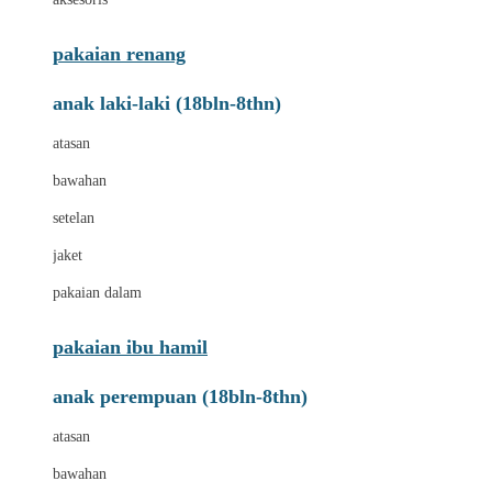
pakaian renang
anak laki-laki (18bln-8thn)
atasan
bawahan
setelan
jaket
pakaian dalam
pakaian ibu hamil
anak perempuan (18bln-8thn)
atasan
bawahan