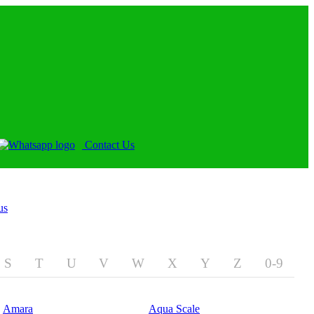
Contact Us
us
S
T
U
V
W
X
Y
Z
0-9
Amara
Aqua Scale