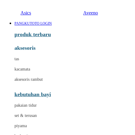
Asics
Aveeno
PANGKUTOTO LOGIN
produk terbaru
aksesoris
tas
kacamata
aksesoris rambut
kebutuhan bayi
pakaian tidur
set & terusan
piyama