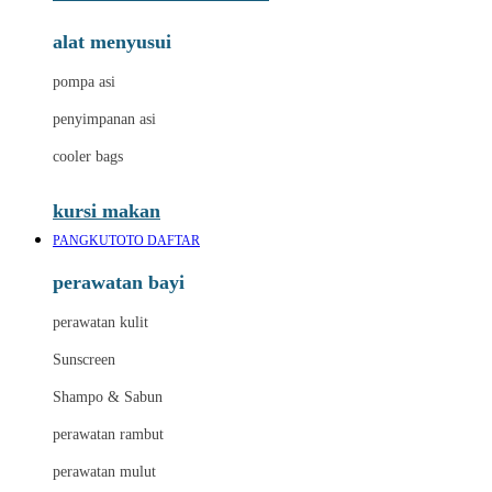
alat menyusui
pompa asi
penyimpanan asi
cooler bags
kursi makan
PANGKUTOTO DAFTAR
perawatan bayi
perawatan kulit
Sunscreen
Shampo & Sabun
perawatan rambut
perawatan mulut