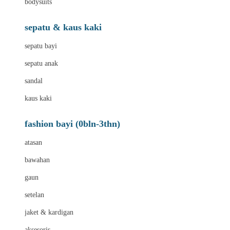
bodysuits
sepatu & kaus kaki
sepatu bayi
sepatu anak
sandal
kaus kaki
fashion bayi (0bln-3thn)
atasan
bawahan
gaun
setelan
jaket & kardigan
aksesoris