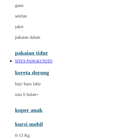
gaun
setelan
jaket
pakaian dalam
pakaian tidur
SITUS PANGKUTOTO
kereta dorong
bayi baru lahir
usia 6 bulan+
koper anak
kursi mobil
0-13 Kg