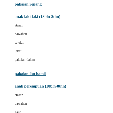
pakaian renang
Bumkins
anak laki-laki (18bln-8thn)
C
atasan
Cetaphil
bawahan
Chicco
setelan
Childlife
jaket
Clevamama
pakaian dalam
Cocolatte
Cottonseeds
pakaian ibu hamil
Cozy N Safe
anak perempuan (18bln-8thn)
Crane
atasan
Cybex
bawahan
D
gaun