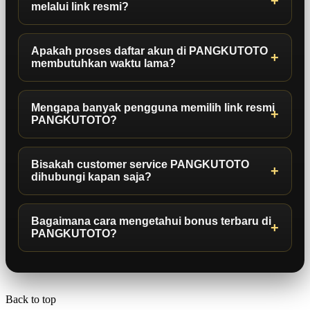
melalui link resmi?
Apakah proses daftar akun di PANGKUTOTO
membutuhkan waktu lama?
Mengapa banyak pengguna memilih link resmi
PANGKUTOTO?
Bisakah customer service PANGKUTOTO
dihubungi kapan saja?
Bagaimana cara mengetahui bonus terbaru di
PANGKUTOTO?
Back to top