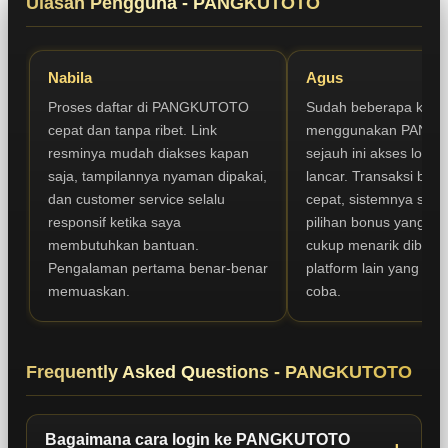
Ulasan Pengguna - PANGKUTOTO
Nabila
Agus
Proses daftar di PANGKUTOTO
Sudah beberapa kali
cepat dan tanpa ribet. Link
menggunakan PANG
resminya mudah diakses kapan
sejauh ini akses login 
saja, tampilannya nyaman dipakai,
lancar. Transaksi ber
dan customer service selalu
cepat, sistemnya stabil
responsif ketika saya
pilihan bonus yang di
membutuhkan bantuan.
cukup menarik diband
Pengalaman pertama benar-benar
platform lain yang pe
memuaskan.
coba.
Frequently Asked Questions - PANGKUTOTO
Bagaimana cara login ke PANGKUTOTO