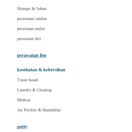
London Taxi
Shampo & Sabun
Love To Dream
perawatan rambut
perawatan mulut
M
perawatan diri
Magformers
Mama's Choice
perawatan ibu
Mamas&Papas
kesehatan & kebersihan
Mamaway
Tissue basah
Maxi Cosi
Laundry & Cleaning
Megabloks
Medical
Micro
Air Purifier & Humidifier
MiDeer
Mimi & Lula
potty
Mini Monkey