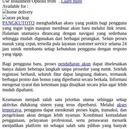
Use Installment Options from
.
Laarn more
Available for :
Q
home delivery
store pickup
QV Baby
PANGKUTOTO
menghadirkan akses yang praktis bagi pengguna
yang ingin login maupun membuat akun baru melalui link resmi.
R
Halaman utamanya dirancang dengan navigasi yang sederhana
sehingga mudah digunakan dari berbagai perangkat. Selain proses
Real Shades
masuk yang cepat, tersedia pula layanan customer service selama 24
jam untuk membantu setiap kebutuhan pengguna dengan respons
Red Castle
yang sigap.
Ribbon Madness
Bagi pengguna baru, proses
pendaftaran akun
dapat diselesaikan
hanya dalam beberapa langkah tanpa prosedur yang rumit. Setelah
S
registrasi berhasil, seluruh fitur dapat langsung diakses, termasuk
berbagai promo dan bonus yang diperbarui secara berkala. Informasi
mengenai syarat dan ketentuan juga disajikan secara jelas agar lebih
Sebamed
mudah dipahami.
Silver Cross
Keamanan menjadi salah satu prioritas utama sehingga setiap
aktivitas didukung sistem yang terus diperbarui. Melalui
akses
Simply Idea
terpercaya
, pengguna dapat menikmati proses login, transaksi, dan
Skip Hop
pengelolaan akun dengan lebih nyaman. Kombinasi kemudahan
penggunaan, pelayanan profesional, serta penawaran menarik
Spectra
menjadikan platform ini sebagai salah satu pilihan yang banyak