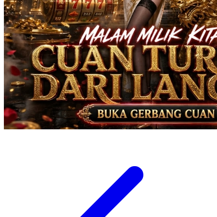
Twistshake
TY Toys
U
V
Veja
Vitaflow
Vtech
W
Waterland
Wellness
X