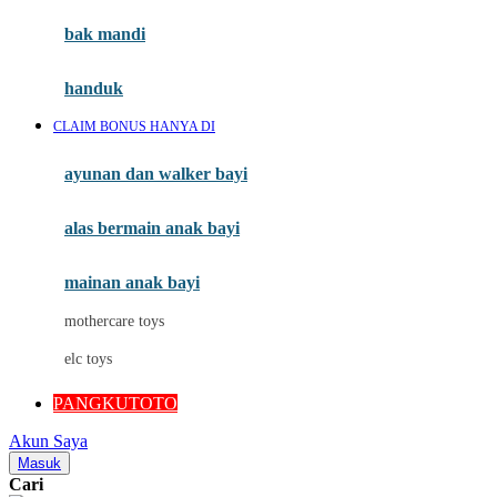
Moby
bak mandi
Momami
handuk
Mothercare
CLAIM BONUS HANYA DI
Mustela
ayunan dan walker bayi
My Buddy Tag
My K
alas bermain anak bayi
N
mainan anak bayi
Naif
mothercare toys
Nike
elc toys
Nordic Natural
PANGKUTOTO
Nuby
Akun Saya
Nuna
Masuk
Cari