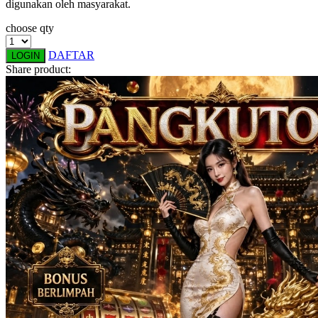
digunakan oleh masyarakat.
Squishmallows
choose qty
Starbooks
DAFTAR
LOGIN
Stick-O
Share product:
Stokke
Sudocrem
Sumimo
Sunnylife
Sun-Staches
Swimava
T
Tommee Tippee
Trunki
Tutti Bambini