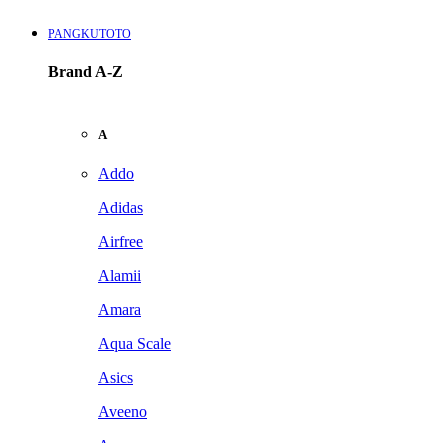
PANGKUTOTO
Brand A-Z
A
Addo
Adidas
Airfree
Alamii
Amara
Aqua Scale
Asics
Aveeno
Awan