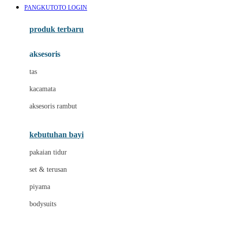
PANGKUTOTO LOGIN
Azetabio
produk terbaru
B
aksesoris
Baabaasheepz
tas
Babiators
kacamata
Baby Dove
aksesoris rambut
Baby Jogger
Baby Rovega
kebutuhan bayi
Babybee
pakaian tidur
Banana Boat
set & terusan
Banz
piyama
Barbie
bodysuits
Beaba