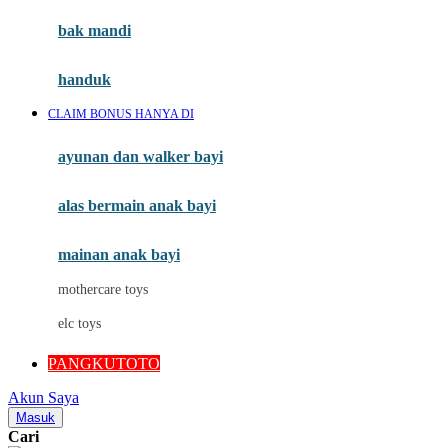
Moby
bak mandi
Momami
handuk
Mothercare
CLAIM BONUS HANYA DI
Mustela
ayunan dan walker bayi
My Buddy Tag
My K
alas bermain anak bayi
N
mainan anak bayi
Naif
mothercare toys
Nike
elc toys
Nordic Natural
PANGKUTOTO
Nuby
Akun Saya
Nuna
Masuk
Cari