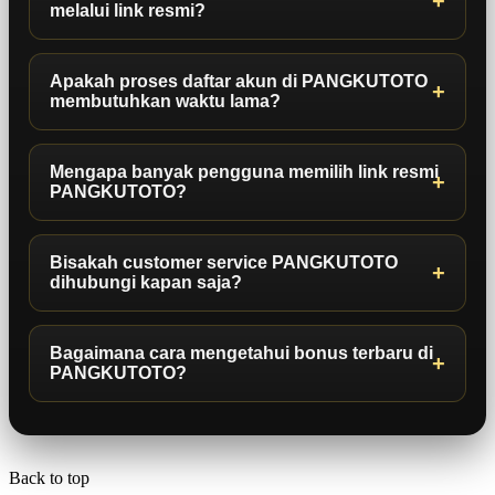
melalui link resmi?
Apakah proses daftar akun di PANGKUTOTO
membutuhkan waktu lama?
Mengapa banyak pengguna memilih link resmi
PANGKUTOTO?
Bisakah customer service PANGKUTOTO
dihubungi kapan saja?
Bagaimana cara mengetahui bonus terbaru di
PANGKUTOTO?
Back to top