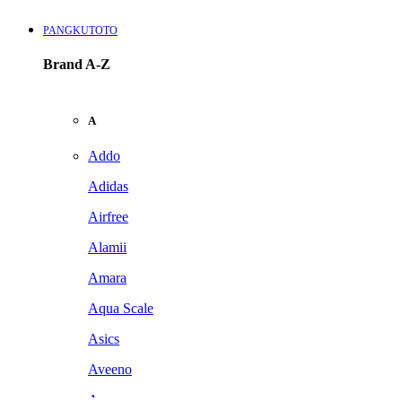
PANGKUTOTO
Brand A-Z
A
Addo
Adidas
Airfree
Alamii
Amara
Aqua Scale
Asics
Aveeno
Awan