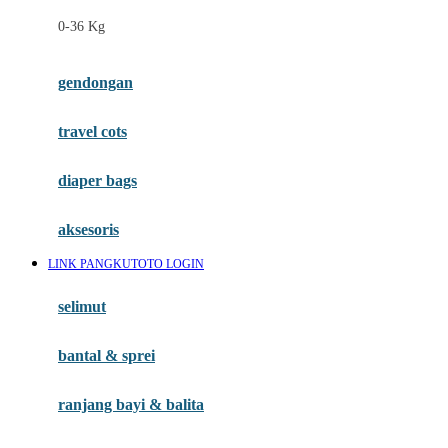
Felt So Sweet
0-36 Kg
Fisher Price
Flipper
gendongan
Friends Of Sally
travel cots
G
diaper bags
Gb
Geko
aksesoris
Graco
LINK PANGKUTOTO LOGIN
Gund
selimut
H
bantal & sprei
Habbie
Haenim
ranjang bayi & balita
Happy Horse