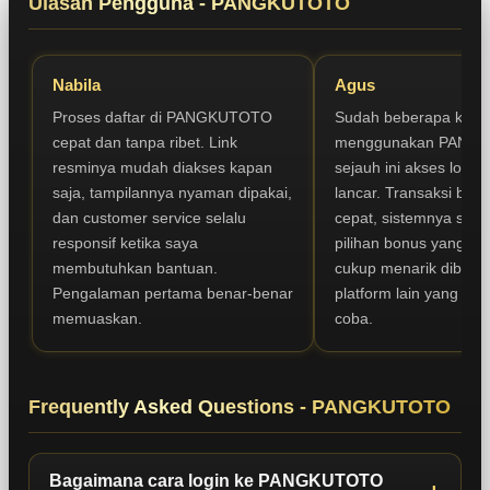
Ulasan Pengguna - PANGKUTOTO
Nabila
Agus
Proses daftar di PANGKUTOTO
Sudah beberapa kali
cepat dan tanpa ribet. Link
menggunakan PANG
resminya mudah diakses kapan
sejauh ini akses login 
saja, tampilannya nyaman dipakai,
lancar. Transaksi ber
dan customer service selalu
cepat, sistemnya stabil
responsif ketika saya
pilihan bonus yang di
membutuhkan bantuan.
cukup menarik diband
Pengalaman pertama benar-benar
platform lain yang pe
memuaskan.
coba.
Frequently Asked Questions - PANGKUTOTO
Bagaimana cara login ke PANGKUTOTO