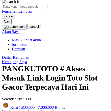
O
Pencarian Lanjutan
Oh Ma Grain
cancel
Okiedog
Cari
cancel
P
Akun Saya
Masuk / buat akun
Peachy
buat akun
Phil & Ted's
Bantuan
Philips Avent
Daftar Keinginan
Keranjang Saya
Pigeon
PANGKUTOTO # Akses
Playgro
Masuk Link Login Toto Slot
Poled Global
Gacor Terpecaya Hari Ini
Ponycycle
Serendah
Rp 5.000
Puma
Earn
1.800.000
-
7.000.000
Bonus
Pureats