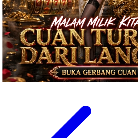
Twistshake
TY Toys
U
V
Veja
Vitaflow
Vtech
W
Waterland
Wellness
X