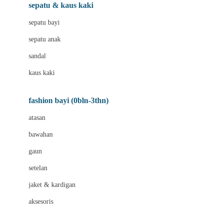
Beauty Barn
sepatu & kaus kaki
Bio Oil
sepatu bayi
Biolane
sepatu anak
Bite Fighters
sandal
Bizzi Growin
kaus kaki
Blackmores
fashion bayi (0bln-3thn)
Blooming Marvellous
atasan
Bonnels
bawahan
Bravado
gaun
Bruder
setelan
Brush Baby
jaket & kardigan
Buds Organics
aksesoris
Bugaboo
Buggygear