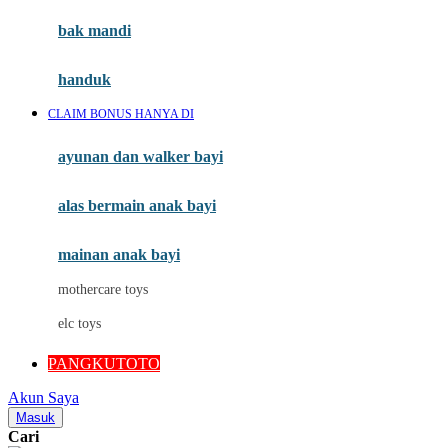
Moby
bak mandi
Momami
handuk
Mothercare
CLAIM BONUS HANYA DI
Mustela
ayunan dan walker bayi
My Buddy Tag
My K
alas bermain anak bayi
N
mainan anak bayi
Naif
mothercare toys
Nike
elc toys
Nordic Natural
PANGKUTOTO
Nuby
Akun Saya
Nuna
Masuk
Cari