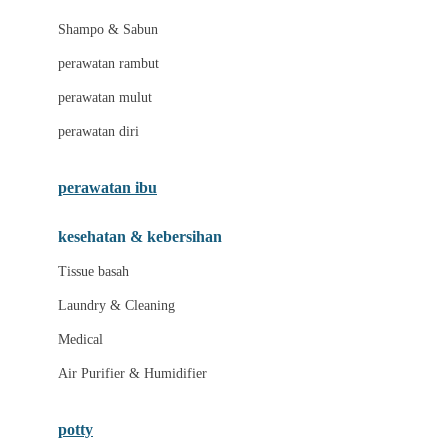
London Taxi
Shampo & Sabun
Love To Dream
perawatan rambut
perawatan mulut
M
perawatan diri
Magformers
Mama's Choice
perawatan ibu
Mamas&Papas
kesehatan & kebersihan
Mamaway
Tissue basah
Maxi Cosi
Laundry & Cleaning
Megabloks
Medical
Micro
Air Purifier & Humidifier
MiDeer
Mimi & Lula
potty
Mini Monkey