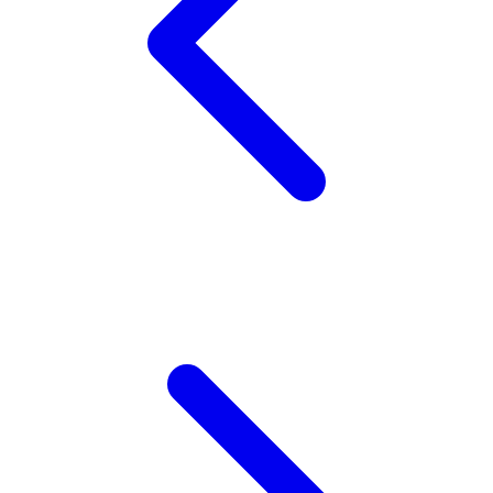
Xootz
Y
Yamatoya
Z
Zaxy
Zoggs
0-9
4Moms
59S