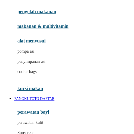
Joie
pengolah makanan
Joolz
Jujube
makanan & multivitamin
K
alat menyusui
Kiddycuts
pompa asi
Kumon
penyimpanan asi
L
cooler bags
Leapfrog
kursi makan
Leclerc
PANGKUTOTO DAFTAR
Lee Vierra
Lillebaby
perawatan bayi
Little Bird Told Me
perawatan kulit
Little Miss Janis
Sunscreen