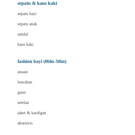
Beauty Barn
sepatu & kaus kaki
Bio Oil
sepatu bayi
Biolane
sepatu anak
Bite Fighters
sandal
Bizzi Growin
kaus kaki
Blackmores
fashion bayi (0bln-3thn)
Blooming Marvellous
atasan
Bonnels
bawahan
Bravado
gaun
Bruder
setelan
Brush Baby
jaket & kardigan
Buds Organics
aksesoris
Bugaboo
Buggygear