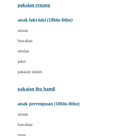
pakaian renang
Bumkins
anak laki-laki (18bln-8thn)
C
atasan
Cetaphil
bawahan
Chicco
setelan
Childlife
jaket
Clevamama
pakaian dalam
Cocolatte
Cottonseeds
pakaian ibu hamil
Cozy N Safe
anak perempuan (18bln-8thn)
Crane
atasan
Cybex
bawahan
D
gaun