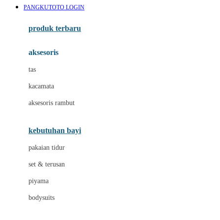
PANGKUTOTO LOGIN
Azetabio
produk terbaru
B
aksesoris
Baabaasheepz
tas
Babiators
kacamata
Baby Dove
aksesoris rambut
Baby Jogger
Baby Rovega
kebutuhan bayi
Babybee
pakaian tidur
Banana Boat
set & terusan
Banz
piyama
Barbie
bodysuits
Beaba