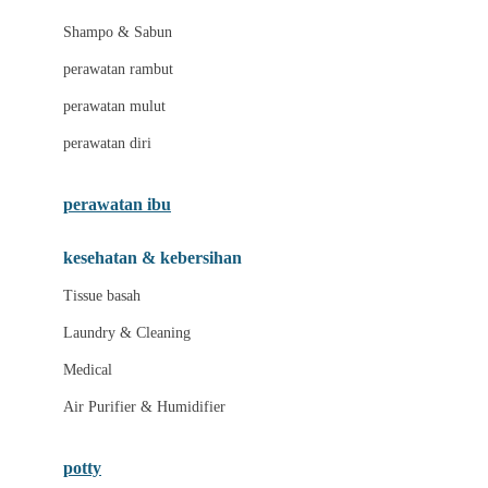
London Taxi
Shampo & Sabun
Love To Dream
perawatan rambut
perawatan mulut
M
perawatan diri
Magformers
Mama's Choice
perawatan ibu
Mamas&Papas
kesehatan & kebersihan
Mamaway
Tissue basah
Maxi Cosi
Laundry & Cleaning
Megabloks
Medical
Micro
Air Purifier & Humidifier
MiDeer
Mimi & Lula
potty
Mini Monkey