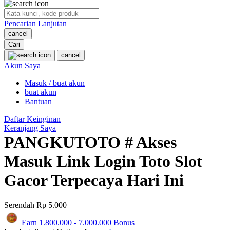
O
Pencarian Lanjutan
Oh Ma Grain
cancel
Okiedog
Cari
cancel
P
Akun Saya
Masuk / buat akun
Peachy
buat akun
Phil & Ted's
Bantuan
Philips Avent
Daftar Keinginan
Keranjang Saya
Pigeon
PANGKUTOTO # Akses
Playgro
Masuk Link Login Toto Slot
Poled Global
Gacor Terpecaya Hari Ini
Ponycycle
Serendah
Rp 5.000
Puma
Earn
1.800.000
-
7.000.000
Bonus
Pureats