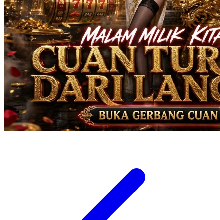
Twistshake
TY Toys
U
V
Veja
Vitaflow
Vtech
W
Waterland
Wellness
X