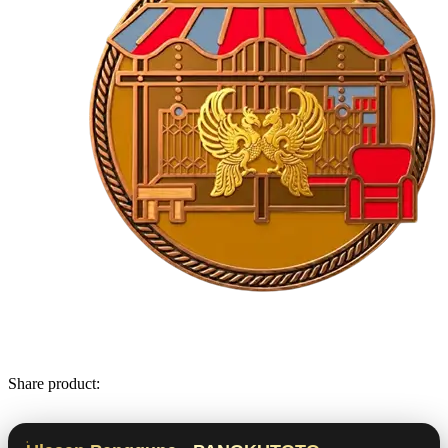
Share product: