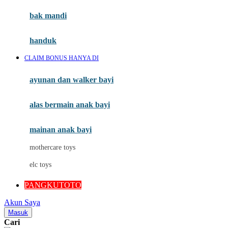
Moby
bak mandi
Momami
handuk
Mothercare
CLAIM BONUS HANYA DI
Mustela
ayunan dan walker bayi
My Buddy Tag
My K
alas bermain anak bayi
N
mainan anak bayi
Naif
mothercare toys
Nike
elc toys
Nordic Natural
PANGKUTOTO
Nuby
Akun Saya
Nuna
Masuk
Cari