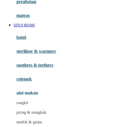
perabotan
Happy Tummy
Hauck
matras
Havaianas
SITUS RESMI
Hegen
botol
Hot Wheels
sterilizer & warmers
Hybrid
soothers & teethers
I
Inlacta DHA
celemek
Interlac
alat makan
Ivenet
cangkir
J
piring & mangkuk
Jack N Jill
sendok & garpu