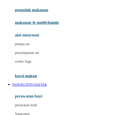
Joie
pengolah makanan
Joolz
Jujube
makanan & multivitamin
K
alat menyusui
Kiddycuts
pompa asi
Kumon
penyimpanan asi
L
cooler bags
Leapfrog
kursi makan
Leclerc
PANGKUTOTO DAFTAR
Lee Vierra
Lillebaby
perawatan bayi
Little Bird Told Me
perawatan kulit
Little Miss Janis
Sunscreen