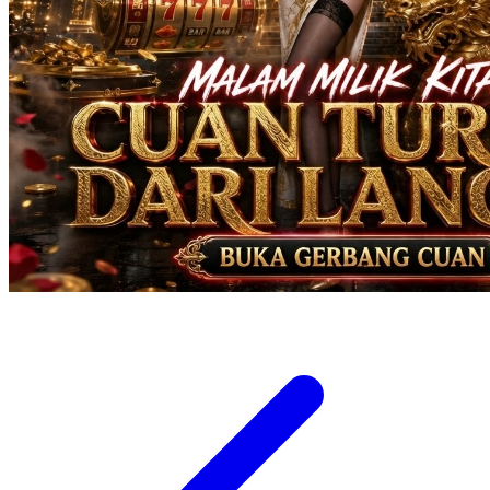
Twistshake
TY Toys
U
V
Veja
Vitaflow
Vtech
W
Waterland
Wellness
X