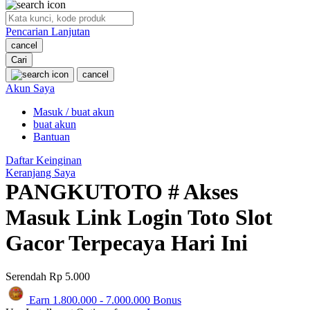
O
Pencarian Lanjutan
Oh Ma Grain
cancel
Okiedog
Cari
cancel
P
Akun Saya
Masuk / buat akun
Peachy
buat akun
Phil & Ted's
Bantuan
Philips Avent
Daftar Keinginan
Keranjang Saya
Pigeon
PANGKUTOTO # Akses
Playgro
Masuk Link Login Toto Slot
Poled Global
Gacor Terpecaya Hari Ini
Ponycycle
Serendah
Rp 5.000
Puma
Earn
1.800.000
-
7.000.000
Bonus
Pureats