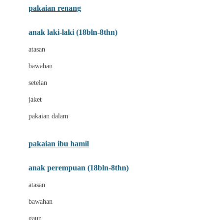
pakaian renang
Bumkins
anak laki-laki (18bln-8thn)
C
atasan
Cetaphil
bawahan
Chicco
setelan
Childlife
jaket
Clevamama
pakaian dalam
Cocolatte
Cottonseeds
pakaian ibu hamil
Cozy N Safe
anak perempuan (18bln-8thn)
Crane
atasan
Cybex
bawahan
D
gaun