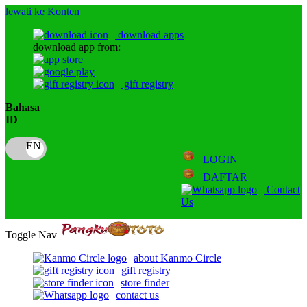
lewati ke Konten
download apps
download app from:
gift registry
Bahasa
ID
LOGIN
DAFTAR
Contact
Us
Toggle Nav
about Kanmo Circle
gift registry
store finder
contact us