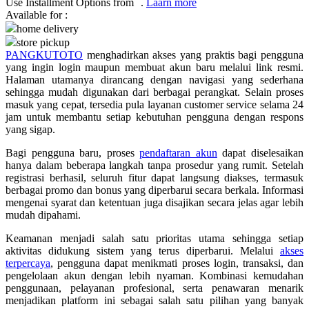
Use Installment Options from
.
Laarn more
Available for :
Q
home delivery
store pickup
QV Baby
PANGKUTOTO
menghadirkan akses yang praktis bagi pengguna
yang ingin login maupun membuat akun baru melalui link resmi.
R
Halaman utamanya dirancang dengan navigasi yang sederhana
sehingga mudah digunakan dari berbagai perangkat. Selain proses
Real Shades
masuk yang cepat, tersedia pula layanan customer service selama 24
jam untuk membantu setiap kebutuhan pengguna dengan respons
Red Castle
yang sigap.
Ribbon Madness
Bagi pengguna baru, proses
pendaftaran akun
dapat diselesaikan
hanya dalam beberapa langkah tanpa prosedur yang rumit. Setelah
S
registrasi berhasil, seluruh fitur dapat langsung diakses, termasuk
berbagai promo dan bonus yang diperbarui secara berkala. Informasi
mengenai syarat dan ketentuan juga disajikan secara jelas agar lebih
Sebamed
mudah dipahami.
Silver Cross
Keamanan menjadi salah satu prioritas utama sehingga setiap
aktivitas didukung sistem yang terus diperbarui. Melalui
akses
Simply Idea
terpercaya
, pengguna dapat menikmati proses login, transaksi, dan
Skip Hop
pengelolaan akun dengan lebih nyaman. Kombinasi kemudahan
penggunaan, pelayanan profesional, serta penawaran menarik
Spectra
menjadikan platform ini sebagai salah satu pilihan yang banyak