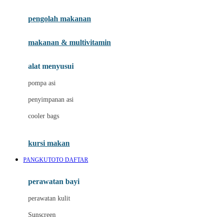
Joie
pengolah makanan
Joolz
Jujube
makanan & multivitamin
K
alat menyusui
Kiddycuts
pompa asi
Kumon
penyimpanan asi
L
cooler bags
Leapfrog
kursi makan
Leclerc
PANGKUTOTO DAFTAR
Lee Vierra
Lillebaby
perawatan bayi
Little Bird Told Me
perawatan kulit
Little Miss Janis
Sunscreen