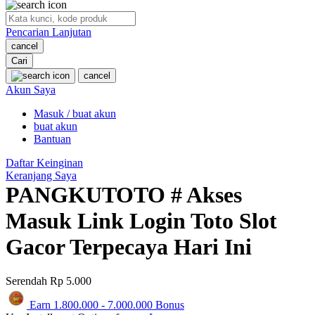
O
Pencarian Lanjutan
Oh Ma Grain
cancel
Okiedog
Cari
cancel
P
Akun Saya
Masuk / buat akun
Peachy
buat akun
Phil & Ted's
Bantuan
Philips Avent
Daftar Keinginan
Keranjang Saya
Pigeon
PANGKUTOTO # Akses
Playgro
Masuk Link Login Toto Slot
Poled Global
Gacor Terpecaya Hari Ini
Ponycycle
Serendah
Rp 5.000
Puma
Earn
1.800.000
-
7.000.000
Bonus
Pureats