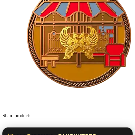
Share product: