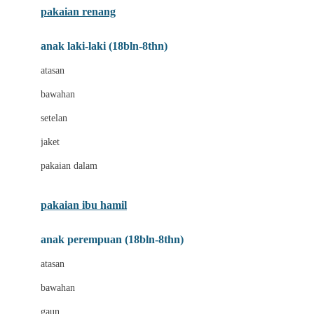
pakaian renang
Bumkins
anak laki-laki (18bln-8thn)
C
atasan
Cetaphil
bawahan
Chicco
setelan
Childlife
jaket
Clevamama
pakaian dalam
Cocolatte
Cottonseeds
pakaian ibu hamil
Cozy N Safe
anak perempuan (18bln-8thn)
Crane
atasan
Cybex
bawahan
D
gaun