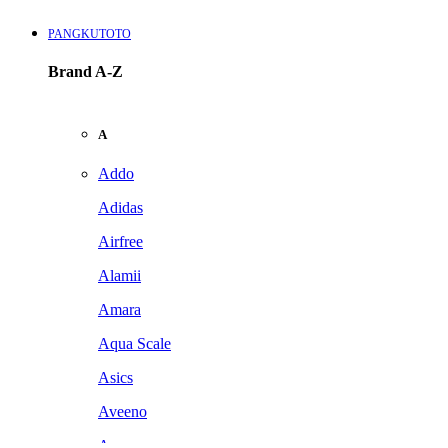
PANGKUTOTO
Brand A-Z
A
Addo
Adidas
Airfree
Alamii
Amara
Aqua Scale
Asics
Aveeno
Awan