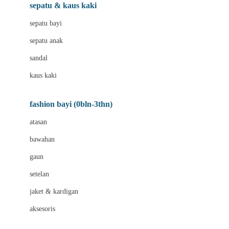
Beauty Barn
sepatu & kaus kaki
Bio Oil
sepatu bayi
Biolane
sepatu anak
Bite Fighters
sandal
Bizzi Growin
kaus kaki
Blackmores
fashion bayi (0bln-3thn)
Blooming Marvellous
atasan
Bonnels
bawahan
Bravado
gaun
Bruder
setelan
Brush Baby
jaket & kardigan
Buds Organics
aksesoris
Bugaboo
Buggygear