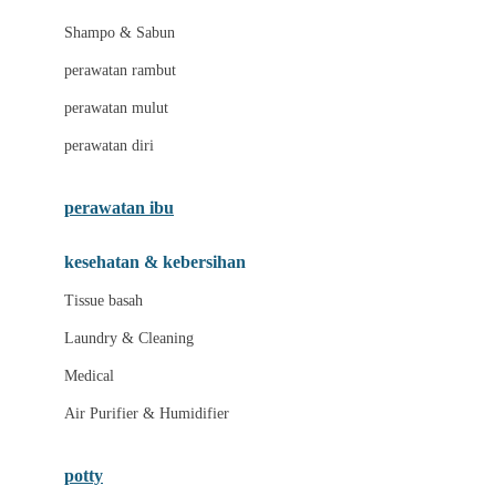
London Taxi
Shampo & Sabun
Love To Dream
perawatan rambut
perawatan mulut
M
perawatan diri
Magformers
Mama's Choice
perawatan ibu
Mamas&Papas
kesehatan & kebersihan
Mamaway
Tissue basah
Maxi Cosi
Laundry & Cleaning
Megabloks
Medical
Micro
Air Purifier & Humidifier
MiDeer
Mimi & Lula
potty
Mini Monkey