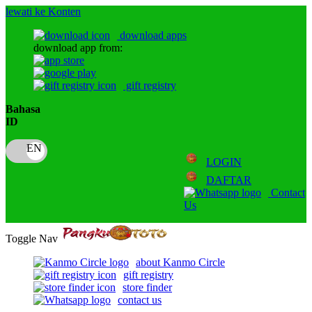
lewati ke Konten
download apps
download app from:
gift registry
Bahasa
ID
LOGIN
DAFTAR
Contact
Us
Toggle Nav
about Kanmo Circle
gift registry
store finder
contact us