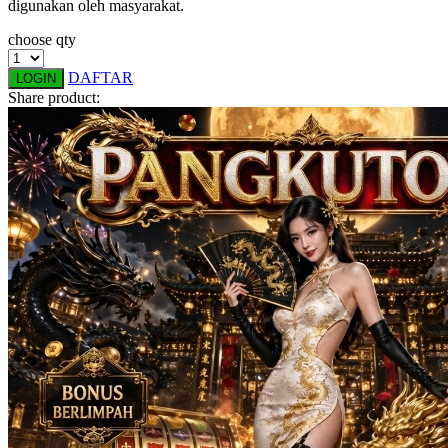
digunakan oleh masyarakat.
Squishmallows
choose qty
Starbooks
DAFTAR
LOGIN
Stick-O
Share product:
Stokke
Sudocrem
Sumimo
Sunnylife
Sun-Staches
Swimava
T
Tommee Tippee
Trunki
Tutti Bambini