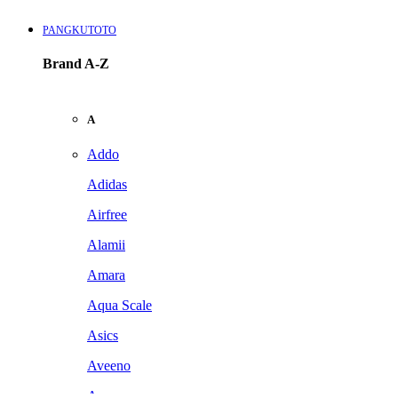
PANGKUTOTO
Brand A-Z
A
Addo
Adidas
Airfree
Alamii
Amara
Aqua Scale
Asics
Aveeno
Awan