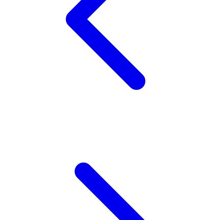
Xootz
Y
Yamatoya
Z
Zaxy
Zoggs
0-9
4Moms
59S