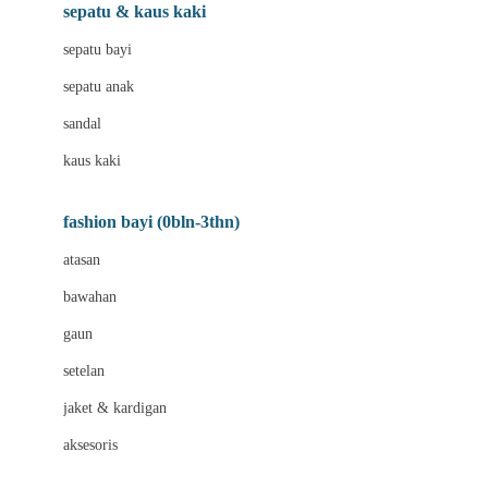
Beauty Barn
sepatu & kaus kaki
Bio Oil
sepatu bayi
Biolane
sepatu anak
Bite Fighters
sandal
Bizzi Growin
kaus kaki
Blackmores
fashion bayi (0bln-3thn)
Blooming Marvellous
atasan
Bonnels
bawahan
Bravado
gaun
Bruder
setelan
Brush Baby
jaket & kardigan
Buds Organics
aksesoris
Bugaboo
Buggygear