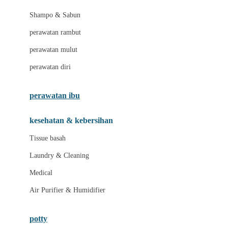
London Taxi
Shampo & Sabun
Love To Dream
perawatan rambut
perawatan mulut
M
perawatan diri
Magformers
Mama's Choice
perawatan ibu
Mamas&Papas
kesehatan & kebersihan
Mamaway
Tissue basah
Maxi Cosi
Laundry & Cleaning
Megabloks
Medical
Micro
Air Purifier & Humidifier
MiDeer
Mimi & Lula
potty
Mini Monkey