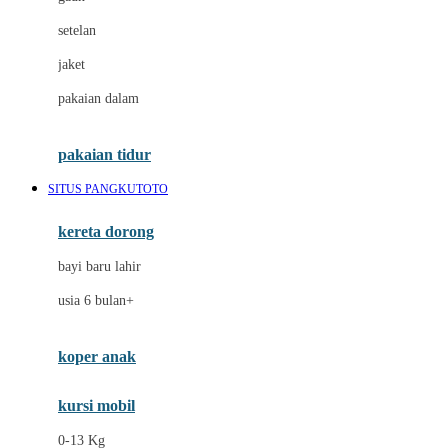
Dae Organics
setelan
Docare
jaket
Doona
pakaian dalam
Down To Earth
Drew
pakaian tidur
Dr. Brown's
SITUS PANGKUTOTO
E
kereta dorong
ELC
bayi baru lahir
Ergobaby
usia 6 bulan+
Expert Care
koper anak
Ezyroller
kursi mobil
F
0-13 Kg