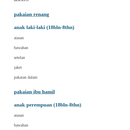
pakaian renang
anak laki-laki (18bln-8thn)
atasan
bawahan
setelan
jaket
pakaian dalam
pakaian ibu hamil
anak perempuan (18bln-8thn)
atasan
bawahan