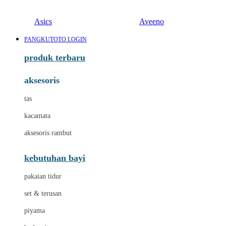
Asics
Aveeno
PANGKUTOTO LOGIN
produk terbaru
aksesoris
tas
kacamata
aksesoris rambut
kebutuhan bayi
pakaian tidur
set & terusan
piyama