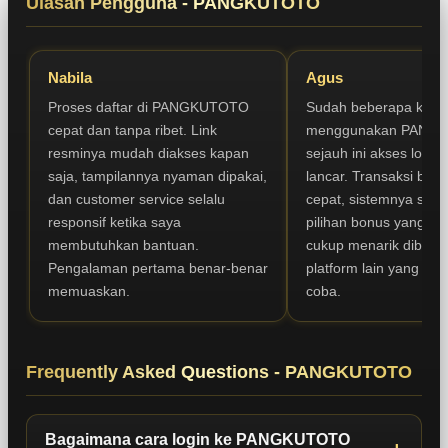
Ulasan Pengguna - PANGKUTOTO
Nabila
Agus
Proses daftar di PANGKUTOTO
Sudah beberapa kali
cepat dan tanpa ribet. Link
menggunakan PANG
resminya mudah diakses kapan
sejauh ini akses login 
saja, tampilannya nyaman dipakai,
lancar. Transaksi ber
dan customer service selalu
cepat, sistemnya stabil
responsif ketika saya
pilihan bonus yang di
membutuhkan bantuan.
cukup menarik diband
Pengalaman pertama benar-benar
platform lain yang pe
memuaskan.
coba.
Frequently Asked Questions - PANGKUTOTO
Bagaimana cara login ke PANGKUTOTO