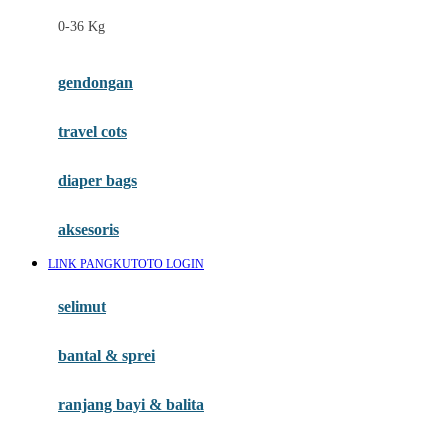
Felt So Sweet
0-36 Kg
Fisher Price
Flipper
gendongan
Friends Of Sally
travel cots
G
diaper bags
Gb
Geko
aksesoris
Graco
LINK PANGKUTOTO LOGIN
Gund
selimut
H
bantal & sprei
Habbie
Haenim
ranjang bayi & balita
Happy Horse