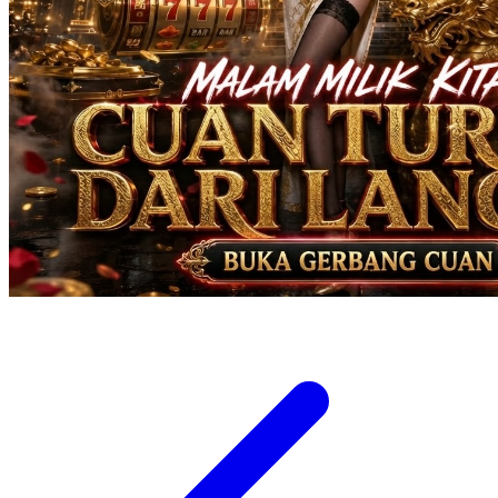
Twistshake
TY Toys
U
V
Veja
Vitaflow
Vtech
W
Waterland
Wellness
X