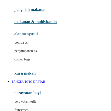
Joie
pengolah makanan
Joolz
Jujube
makanan & multivitamin
K
alat menyusui
Kiddycuts
pompa asi
Kumon
penyimpanan asi
L
cooler bags
Leapfrog
kursi makan
Leclerc
PANGKUTOTO DAFTAR
Lee Vierra
Lillebaby
perawatan bayi
Little Bird Told Me
perawatan kulit
Little Miss Janis
Sunscreen