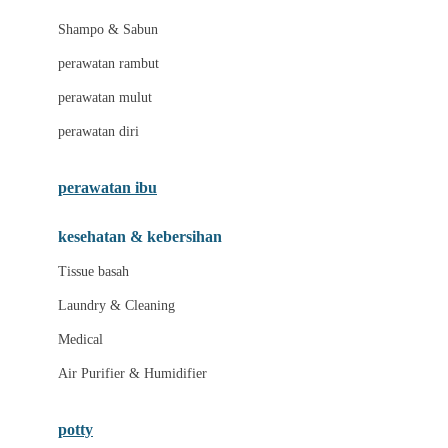
London Taxi
Shampo & Sabun
Love To Dream
perawatan rambut
perawatan mulut
M
perawatan diri
Magformers
Mama's Choice
perawatan ibu
Mamas&Papas
kesehatan & kebersihan
Mamaway
Tissue basah
Maxi Cosi
Laundry & Cleaning
Megabloks
Medical
Micro
Air Purifier & Humidifier
MiDeer
Mimi & Lula
potty
Mini Monkey