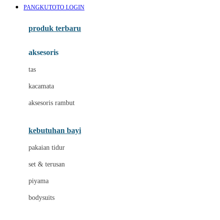
PANGKUTOTO LOGIN
Azetabio
produk terbaru
B
aksesoris
Baabaasheepz
tas
Babiators
kacamata
Baby Dove
aksesoris rambut
Baby Jogger
Baby Rovega
kebutuhan bayi
Babybee
pakaian tidur
Banana Boat
set & terusan
Banz
piyama
Barbie
bodysuits
Beaba