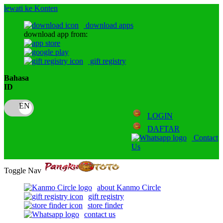
lewati ke Konten
download apps
download app from:
gift registry
Bahasa
ID
LOGIN
DAFTAR
Contact
Us
Toggle Nav
about Kanmo Circle
gift registry
store finder
contact us