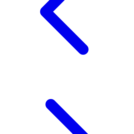
Xootz
Y
Yamatoya
Z
Zaxy
Zoggs
0-9
4Moms
59S