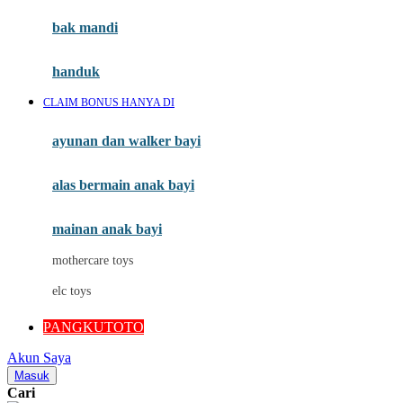
Moby
bak mandi
Momami
handuk
Mothercare
CLAIM BONUS HANYA DI
Mustela
ayunan dan walker bayi
My Buddy Tag
My K
alas bermain anak bayi
N
mainan anak bayi
Naif
mothercare toys
Nike
elc toys
Nordic Natural
PANGKUTOTO
Nuby
Akun Saya
Nuna
Masuk
Cari