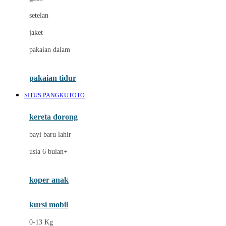
Dae Organics
setelan
Docare
jaket
Doona
pakaian dalam
Down To Earth
Drew
pakaian tidur
Dr. Brown's
SITUS PANGKUTOTO
E
kereta dorong
ELC
bayi baru lahir
Ergobaby
usia 6 bulan+
Expert Care
koper anak
Ezyroller
kursi mobil
F
0-13 Kg