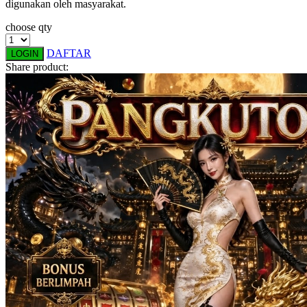
digunakan oleh masyarakat.
Squishmallows
choose qty
Starbooks
DAFTAR
LOGIN
Stick-O
Share product:
Stokke
Sudocrem
Sumimo
Sunnylife
Sun-Staches
Swimava
T
Tommee Tippee
Trunki
Tutti Bambini