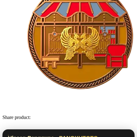
Share product: