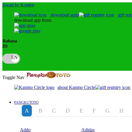
lewati ke Konten
download apps
gift reg
download app from:
Bahasa
ID
Toggle Nav
about Kanmo Circle
PANGKUTOTO
A
B
C
D
E
F
G
H
Addo
Adidas