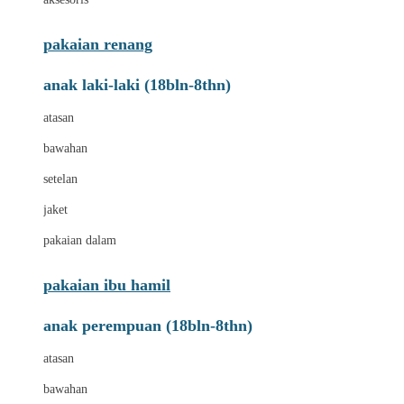
pakaian renang
anak laki-laki (18bln-8thn)
atasan
bawahan
setelan
jaket
pakaian dalam
pakaian ibu hamil
anak perempuan (18bln-8thn)
atasan
bawahan