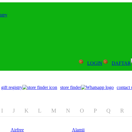
istry
LOGIN
DAFTAR
gift registry
store finder
contact 
I
J
K
L
M
N
O
P
Q
R
Airfree
Alamii