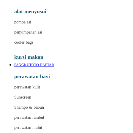
alat menyusui
pompa asi
penyimpanan asi
cooler bags
kursi makan
PANGKUTOTO DAFTAR
perawatan bayi
perawatan kulit
Sunscreen
Shampo & Sabun
perawatan rambut
perawatan mulut