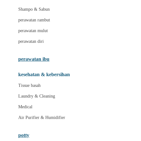
London Taxi
Shampo & Sabun
Love To Dream
perawatan rambut
perawatan mulut
M
perawatan diri
Magformers
Mama's Choice
perawatan ibu
Mamas&Papas
kesehatan & kebersihan
Mamaway
Tissue basah
Maxi Cosi
Laundry & Cleaning
Megabloks
Medical
Micro
Air Purifier & Humidifier
MiDeer
Mimi & Lula
potty
Mini Monkey