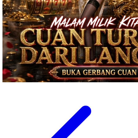
Twistshake
TY Toys
U
V
Veja
Vitaflow
Vtech
W
Waterland
Wellness
X