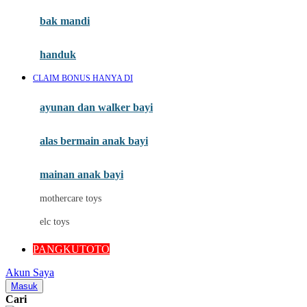
Moby
bak mandi
Momami
handuk
Mothercare
CLAIM BONUS HANYA DI
Mustela
ayunan dan walker bayi
My Buddy Tag
My K
alas bermain anak bayi
N
mainan anak bayi
Naif
mothercare toys
Nike
elc toys
Nordic Natural
PANGKUTOTO
Nuby
Akun Saya
Nuna
Masuk
Cari