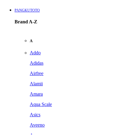
PANGKUTOTO
Brand A-Z
A
Addo
Adidas
Airfree
Alamii
Amara
Aqua Scale
Asics
Aveeno
Awan