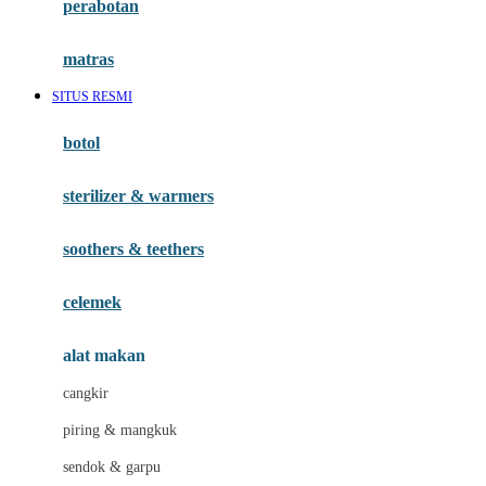
perabotan
Happy Tummy
Hauck
matras
Havaianas
SITUS RESMI
Hegen
botol
Hot Wheels
sterilizer & warmers
Hybrid
soothers & teethers
I
Inlacta DHA
celemek
Interlac
alat makan
Ivenet
cangkir
J
piring & mangkuk
Jack N Jill
sendok & garpu