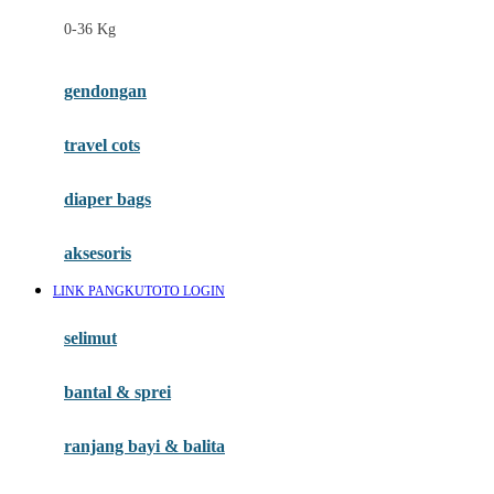
Felt So Sweet
0-36 Kg
Fisher Price
Flipper
gendongan
Friends Of Sally
travel cots
G
diaper bags
Gb
Geko
aksesoris
Graco
LINK PANGKUTOTO LOGIN
Gund
selimut
H
bantal & sprei
Habbie
Haenim
ranjang bayi & balita
Happy Horse