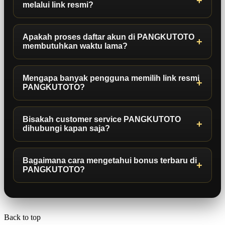
melalui link resmi?
Apakah proses daftar akun di PANGKUTOTO
membutuhkan waktu lama?
Mengapa banyak pengguna memilih link resmi
PANGKUTOTO?
Bisakah customer service PANGKUTOTO
dihubungi kapan saja?
Bagaimana cara mengetahui bonus terbaru di
PANGKUTOTO?
Back to top