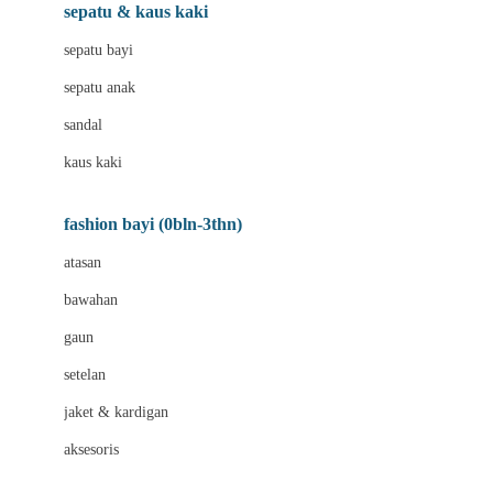
Beauty Barn
sepatu & kaus kaki
Bio Oil
sepatu bayi
Biolane
sepatu anak
Bite Fighters
sandal
Bizzi Growin
kaus kaki
Blackmores
fashion bayi (0bln-3thn)
Blooming Marvellous
atasan
Bonnels
bawahan
Bravado
gaun
Bruder
setelan
Brush Baby
jaket & kardigan
Buds Organics
aksesoris
Bugaboo
Buggygear