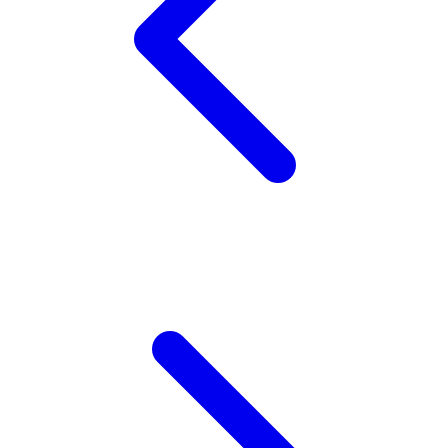
Xootz
Y
Yamatoya
Z
Zaxy
Zoggs
0-9
4Moms
59S