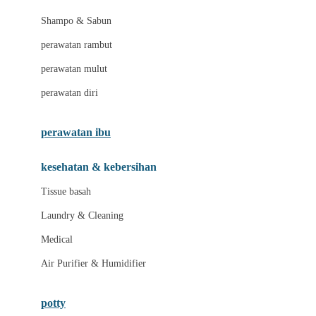
London Taxi
Shampo & Sabun
Love To Dream
perawatan rambut
perawatan mulut
M
perawatan diri
Magformers
Mama's Choice
perawatan ibu
Mamas&Papas
kesehatan & kebersihan
Mamaway
Tissue basah
Maxi Cosi
Laundry & Cleaning
Megabloks
Medical
Micro
Air Purifier & Humidifier
MiDeer
Mimi & Lula
potty
Mini Monkey