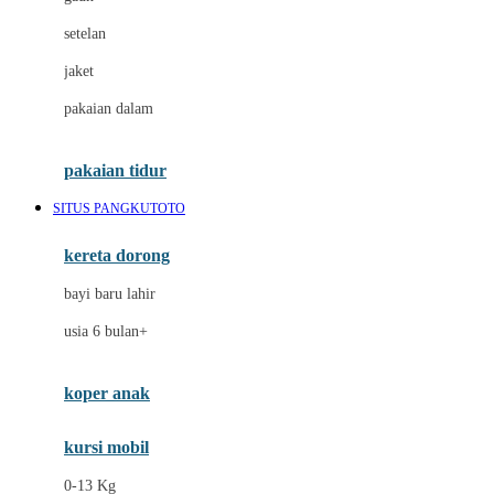
Dae Organics
setelan
Docare
jaket
Doona
pakaian dalam
Down To Earth
Drew
pakaian tidur
Dr. Brown's
SITUS PANGKUTOTO
E
kereta dorong
ELC
bayi baru lahir
Ergobaby
usia 6 bulan+
Expert Care
koper anak
Ezyroller
kursi mobil
F
0-13 Kg