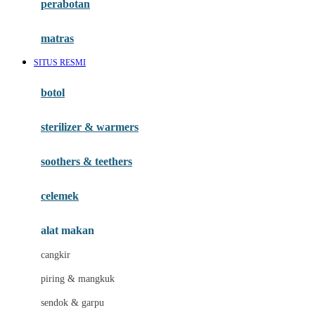
perabotan
Happy Tummy
Hauck
matras
Havaianas
SITUS RESMI
Hegen
botol
Hot Wheels
sterilizer & warmers
Hybrid
soothers & teethers
I
Inlacta DHA
celemek
Interlac
alat makan
Ivenet
cangkir
J
piring & mangkuk
Jack N Jill
sendok & garpu