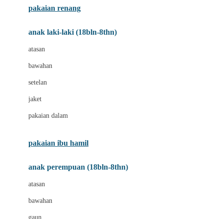
pakaian renang
Bumkins
anak laki-laki (18bln-8thn)
C
atasan
Cetaphil
bawahan
Chicco
setelan
Childlife
jaket
Clevamama
pakaian dalam
Cocolatte
Cottonseeds
pakaian ibu hamil
Cozy N Safe
anak perempuan (18bln-8thn)
Crane
atasan
Cybex
bawahan
D
gaun