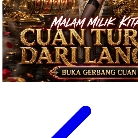
Twistshake
TY Toys
U
V
Veja
Vitaflow
Vtech
W
Waterland
Wellness
X