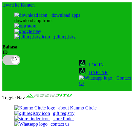
lewati ke Konten
download apps
download app from:
gift registry
Bahasa
ID
LOGIN
DAFTAR
Contact
Us
Toggle Nav
about Kanmo Circle
gift registry
store finder
contact us