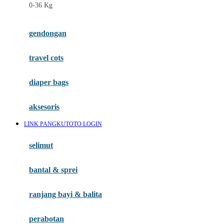
0-36 Kg
Fisher Price
Flipper
gendongan
Friends Of Sally
travel cots
G
diaper bags
Gb
Geko
aksesoris
Graco
LINK PANGKUTOTO LOGIN
Gund
selimut
H
bantal & sprei
Habbie
Haenim
ranjang bayi & balita
Happy Horse
perabotan