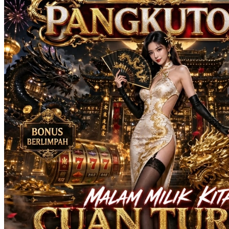
Twistshake
TY Toys
U
V
Veja
Vitaflow
Vtech
W
Waterland
Wellness
X