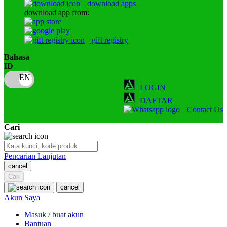
download apps
download app from:
Oh Ma Grain
Okiedog
gift registry
P
Bahasa
ID
Peachy
LOGIN
Phil & Ted's
DAFTAR
Philips Avent
Contact Us
Pigeon
Cari
Playgro
Pencarian Lanjutan
Poled Global
cancel
Cari
Ponycycle
cancel
Puma
Akun Saya
Pureats
Masuk / buat akun
Bantuan