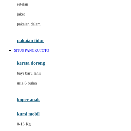
Dae Organics
setelan
Docare
jaket
Doona
pakaian dalam
Down To Earth
Drew
pakaian tidur
Dr. Brown's
SITUS PANGKUTOTO
E
kereta dorong
ELC
bayi baru lahir
Ergobaby
usia 6 bulan+
Expert Care
koper anak
Ezyroller
kursi mobil
F
0-13 Kg
Felt So Sweet