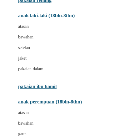
pakaian renang
Bumkins
anak laki-laki (18bln-8thn)
C
atasan
Cetaphil
bawahan
Chicco
setelan
Childlife
jaket
Clevamama
pakaian dalam
Cocolatte
Cottonseeds
pakaian ibu hamil
Cozy N Safe
anak perempuan (18bln-8thn)
Crane
atasan
Cybex
bawahan
D
gaun