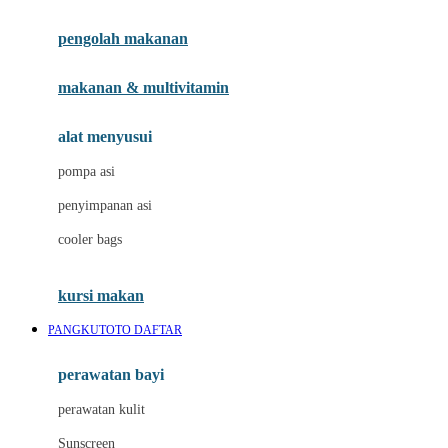
Joie
pengolah makanan
Joolz
Jujube
makanan & multivitamin
K
alat menyusui
Kiddycuts
pompa asi
Kumon
penyimpanan asi
L
cooler bags
Leapfrog
kursi makan
Leclerc
PANGKUTOTO DAFTAR
Lee Vierra
Lillebaby
perawatan bayi
Little Bird Told Me
perawatan kulit
Little Miss Janis
Sunscreen