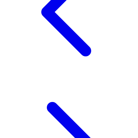
Xootz
Y
Yamatoya
Z
Zaxy
Zoggs
0-9
4Moms
59S