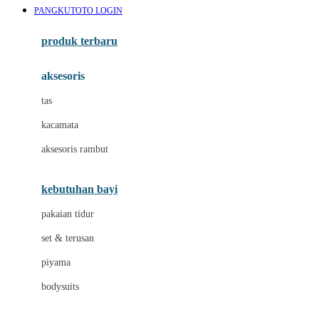
PANGKUTOTO LOGIN
Azetabio
produk terbaru
B
aksesoris
Baabaasheepz
tas
Babiators
kacamata
Baby Dove
aksesoris rambut
Baby Jogger
Baby Rovega
kebutuhan bayi
Babybee
pakaian tidur
Banana Boat
set & terusan
Banz
piyama
Barbie
bodysuits
Beaba