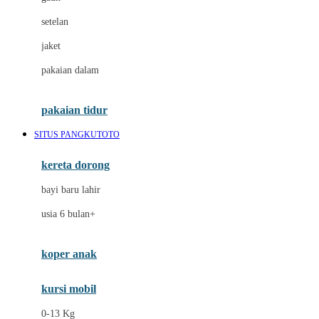
Dae Organics
setelan
Docare
jaket
Doona
pakaian dalam
Down To Earth
Drew
pakaian tidur
Dr. Brown's
SITUS PANGKUTOTO
E
kereta dorong
ELC
bayi baru lahir
Ergobaby
usia 6 bulan+
Expert Care
koper anak
Ezyroller
kursi mobil
F
0-13 Kg