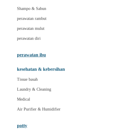
London Taxi
Shampo & Sabun
Love To Dream
perawatan rambut
perawatan mulut
M
perawatan diri
Magformers
Mama's Choice
perawatan ibu
Mamas&Papas
kesehatan & kebersihan
Mamaway
Tissue basah
Maxi Cosi
Laundry & Cleaning
Megabloks
Medical
Micro
Air Purifier & Humidifier
MiDeer
Mimi & Lula
potty
Mini Monkey