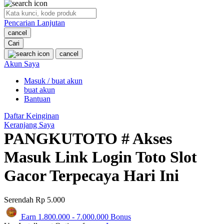
O
Pencarian Lanjutan
Oh Ma Grain
cancel
Okiedog
Cari
cancel
P
Akun Saya
Masuk / buat akun
Peachy
buat akun
Phil & Ted's
Bantuan
Philips Avent
Daftar Keinginan
Keranjang Saya
Pigeon
PANGKUTOTO # Akses
Playgro
Masuk Link Login Toto Slot
Poled Global
Gacor Terpecaya Hari Ini
Ponycycle
Serendah
Rp 5.000
Puma
Earn
1.800.000
-
7.000.000
Bonus
Pureats