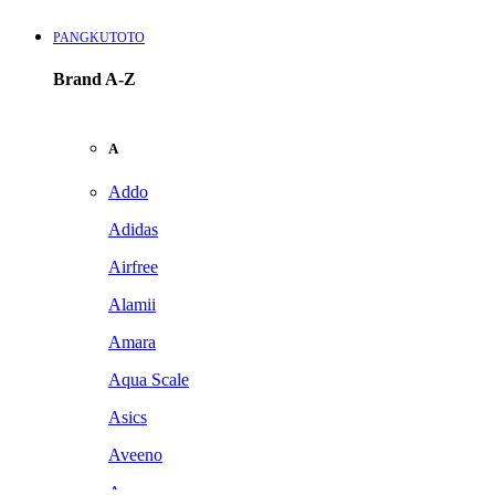
PANGKUTOTO
Brand A-Z
A
Addo
Adidas
Airfree
Alamii
Amara
Aqua Scale
Asics
Aveeno
Awan