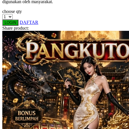
digunakan oleh masyarakat.
Squishmallows
choose qty
Starbooks
DAFTAR
LOGIN
Stick-O
Share product:
Stokke
Sudocrem
Sumimo
Sunnylife
Sun-Staches
Swimava
T
Tommee Tippee
Trunki
Tutti Bambini