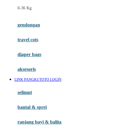
Felt So Sweet
0-36 Kg
Fisher Price
Flipper
gendongan
Friends Of Sally
travel cots
G
diaper bags
Gb
Geko
aksesoris
Graco
LINK PANGKUTOTO LOGIN
Gund
selimut
H
bantal & sprei
Habbie
Haenim
ranjang bayi & balita
Happy Horse