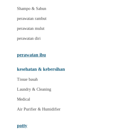
London Taxi
Shampo & Sabun
Love To Dream
perawatan rambut
perawatan mulut
M
perawatan diri
Magformers
Mama's Choice
perawatan ibu
Mamas&Papas
kesehatan & kebersihan
Mamaway
Tissue basah
Maxi Cosi
Laundry & Cleaning
Megabloks
Medical
Micro
Air Purifier & Humidifier
MiDeer
Mimi & Lula
potty
Mini Monkey