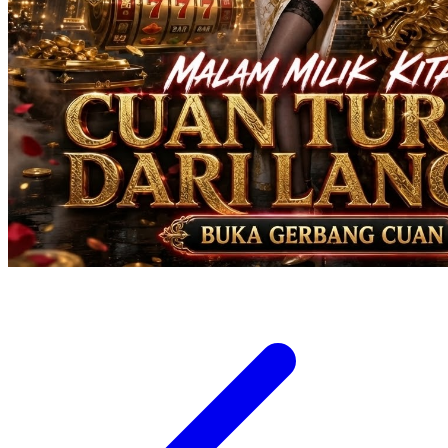
Twistshake
TY Toys
U
V
Veja
Vitaflow
Vtech
W
Waterland
Wellness
X