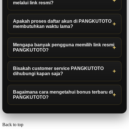
melalui link resmi?
Apakah proses daftar akun di PANGKUTOTO
membutuhkan waktu lama?
Mengapa banyak pengguna memilih link resmi
PANGKUTOTO?
Bisakah customer service PANGKUTOTO
dihubungi kapan saja?
Bagaimana cara mengetahui bonus terbaru di
PANGKUTOTO?
Back to top