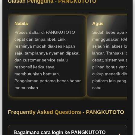
Ulasan Pengguna - PANGKUTOTO
Nabila
Agus
Proses daftar di PANGKUTOTO
Sudah beberapa kali
cepat dan tanpa ribet. Link
menggunakan PANG
resminya mudah diakses kapan
sejauh ini akses login 
saja, tampilannya nyaman dipakai,
lancar. Transaksi ber
dan customer service selalu
cepat, sistemnya stabil
responsif ketika saya
pilihan bonus yang di
membutuhkan bantuan.
cukup menarik diband
Pengalaman pertama benar-benar
platform lain yang pe
memuaskan.
coba.
Frequently Asked Questions - PANGKUTOTO
Bagaimana cara login ke PANGKUTOTO