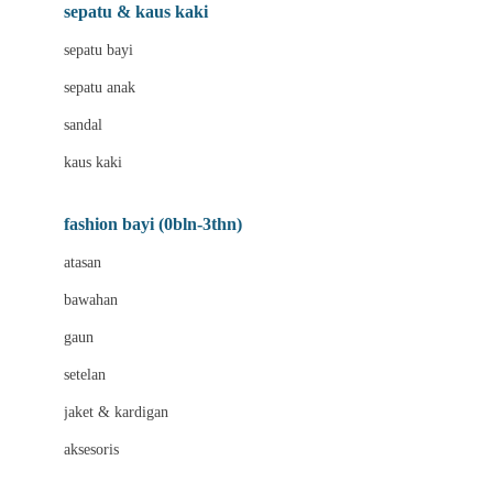
Beauty Barn
sepatu & kaus kaki
Bio Oil
sepatu bayi
Biolane
sepatu anak
Bite Fighters
sandal
Bizzi Growin
kaus kaki
Blackmores
fashion bayi (0bln-3thn)
Blooming Marvellous
atasan
Bonnels
bawahan
Bravado
gaun
Bruder
setelan
Brush Baby
jaket & kardigan
Buds Organics
aksesoris
Bugaboo
Buggygear