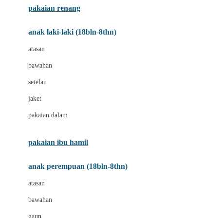
pakaian renang
Bumkins
anak laki-laki (18bln-8thn)
C
atasan
Cetaphil
bawahan
Chicco
setelan
Childlife
jaket
Clevamama
pakaian dalam
Cocolatte
Cottonseeds
pakaian ibu hamil
Cozy N Safe
anak perempuan (18bln-8thn)
Crane
atasan
Cybex
bawahan
D
gaun