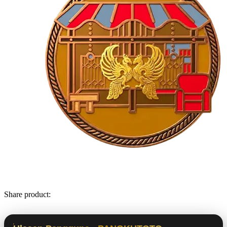
Share product: