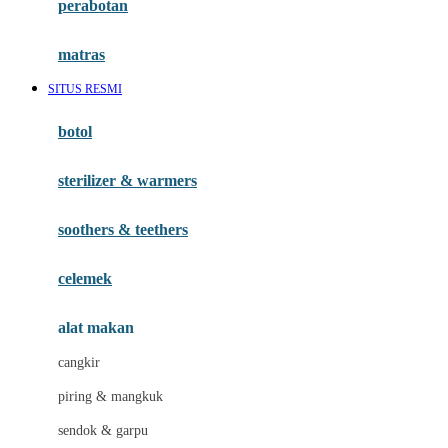
perabotan
Happy Tummy
Hauck
matras
Havaianas
SITUS RESMI
Hegen
botol
Hot Wheels
sterilizer & warmers
Hybrid
soothers & teethers
I
Inlacta DHA
celemek
Interlac
alat makan
Ivenet
cangkir
J
piring & mangkuk
Jack N Jill
sendok & garpu