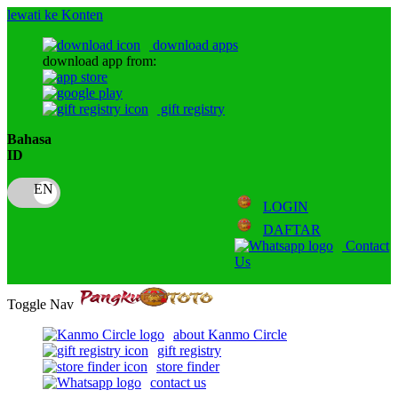
lewati ke Konten
download apps
download app from:
gift registry
Bahasa
ID
LOGIN
DAFTAR
Contact
Us
Toggle Nav
about Kanmo Circle
gift registry
store finder
contact us