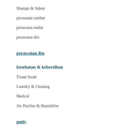
London Taxi
Shampo & Sabun
Love To Dream
perawatan rambut
perawatan mulut
M
perawatan diri
Magformers
Mama's Choice
perawatan ibu
Mamas&Papas
kesehatan & kebersihan
Mamaway
Tissue basah
Maxi Cosi
Laundry & Cleaning
Megabloks
Medical
Micro
Air Purifier & Humidifier
MiDeer
Mimi & Lula
potty
Mini Monkey