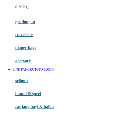
Felt So Sweet
0-36 Kg
Fisher Price
Flipper
gendongan
Friends Of Sally
travel cots
G
diaper bags
Gb
Geko
aksesoris
Graco
LINK PANGKUTOTO LOGIN
Gund
selimut
H
bantal & sprei
Habbie
Haenim
ranjang bayi & balita
Happy Horse