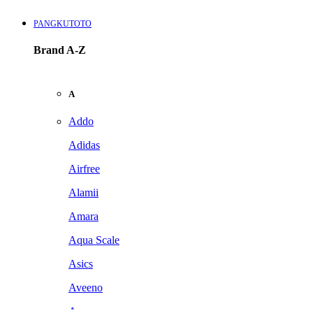
PANGKUTOTO
Brand A-Z
A
Addo
Adidas
Airfree
Alamii
Amara
Aqua Scale
Asics
Aveeno
Awan