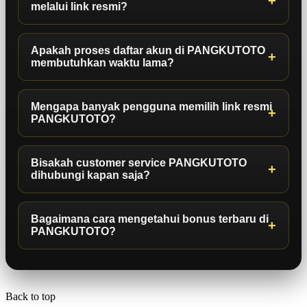
melalui link resmi?
Apakah proses daftar akun di PANGKUTOTO
membutuhkan waktu lama?
Mengapa banyak pengguna memilih link resmi
PANGKUTOTO?
Bisakah customer service PANGKUTOTO
dihubungi kapan saja?
Bagaimana cara mengetahui bonus terbaru di
PANGKUTOTO?
Back to top