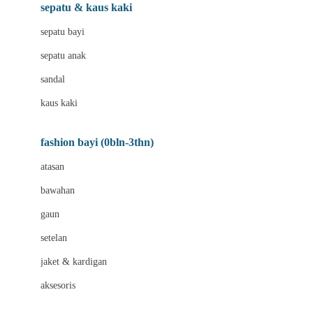
Beauty Barn
sepatu & kaus kaki
Bio Oil
sepatu bayi
Biolane
sepatu anak
Bite Fighters
sandal
Bizzi Growin
kaus kaki
Blackmores
fashion bayi (0bln-3thn)
Blooming Marvellous
atasan
Bonnels
bawahan
Bravado
gaun
Bruder
setelan
Brush Baby
jaket & kardigan
Buds Organics
aksesoris
Bugaboo
Buggygear