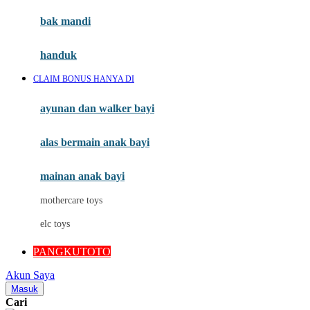
Moby
bak mandi
Momami
handuk
Mothercare
CLAIM BONUS HANYA DI
Mustela
ayunan dan walker bayi
My Buddy Tag
My K
alas bermain anak bayi
N
mainan anak bayi
Naif
mothercare toys
Nike
elc toys
Nordic Natural
PANGKUTOTO
Nuby
Akun Saya
Nuna
Masuk
Cari