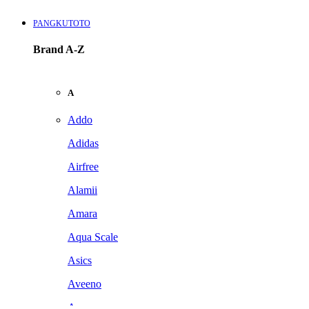
PANGKUTOTO
Brand A-Z
A
Addo
Adidas
Airfree
Alamii
Amara
Aqua Scale
Asics
Aveeno
Awan