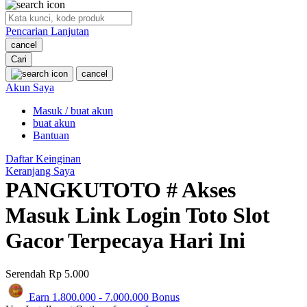
O
Pencarian Lanjutan
Oh Ma Grain
cancel
Okiedog
Cari
cancel
P
Akun Saya
Masuk / buat akun
Peachy
buat akun
Phil & Ted's
Bantuan
Philips Avent
Daftar Keinginan
Keranjang Saya
Pigeon
PANGKUTOTO # Akses
Playgro
Masuk Link Login Toto Slot
Poled Global
Gacor Terpecaya Hari Ini
Ponycycle
Serendah
Rp 5.000
Puma
Earn
1.800.000
-
7.000.000
Bonus
Pureats