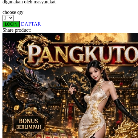
digunakan oleh masyarakat.
Squishmallows
choose qty
Starbooks
DAFTAR
LOGIN
Stick-O
Share product:
Stokke
Sudocrem
Sumimo
Sunnylife
Sun-Staches
Swimava
T
Tommee Tippee
Trunki
Tutti Bambini