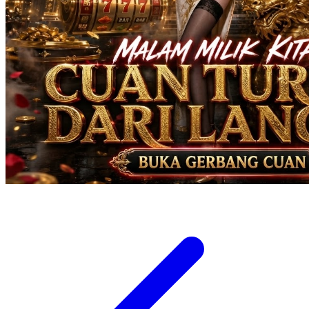
Twistshake
TY Toys
U
V
Veja
Vitaflow
Vtech
W
Waterland
Wellness
X