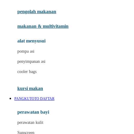
Joie
pengolah makanan
Joolz
Jujube
makanan & multivitamin
K
alat menyusui
Kiddycuts
pompa asi
Kumon
penyimpanan asi
L
cooler bags
Leapfrog
kursi makan
Leclerc
PANGKUTOTO DAFTAR
Lee Vierra
Lillebaby
perawatan bayi
Little Bird Told Me
perawatan kulit
Little Miss Janis
Sunscreen