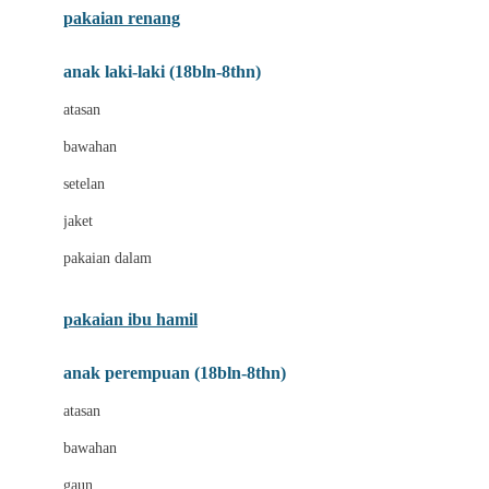
pakaian renang
Bumkins
anak laki-laki (18bln-8thn)
C
atasan
Cetaphil
bawahan
Chicco
setelan
Childlife
jaket
Clevamama
pakaian dalam
Cocolatte
Cottonseeds
pakaian ibu hamil
Cozy N Safe
anak perempuan (18bln-8thn)
Crane
atasan
Cybex
bawahan
D
gaun