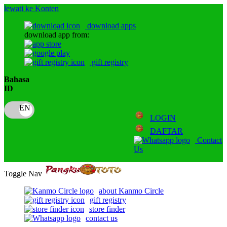
lewati ke Konten
download apps
download app from:
gift registry
Bahasa
ID
LOGIN
DAFTAR
Contact
Us
Toggle Nav
about Kanmo Circle
gift registry
store finder
contact us