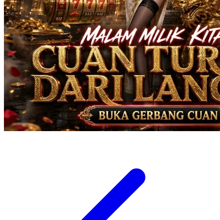
Twistshake
TY Toys
U
V
Veja
Vitaflow
Vtech
W
Waterland
Wellness
X