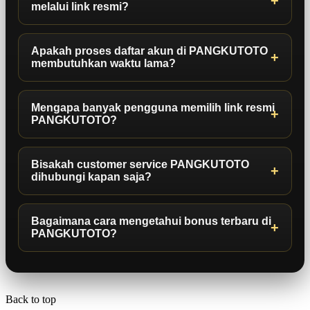
melalui link resmi?
Apakah proses daftar akun di PANGKUTOTO
membutuhkan waktu lama?
Mengapa banyak pengguna memilih link resmi
PANGKUTOTO?
Bisakah customer service PANGKUTOTO
dihubungi kapan saja?
Bagaimana cara mengetahui bonus terbaru di
PANGKUTOTO?
Back to top