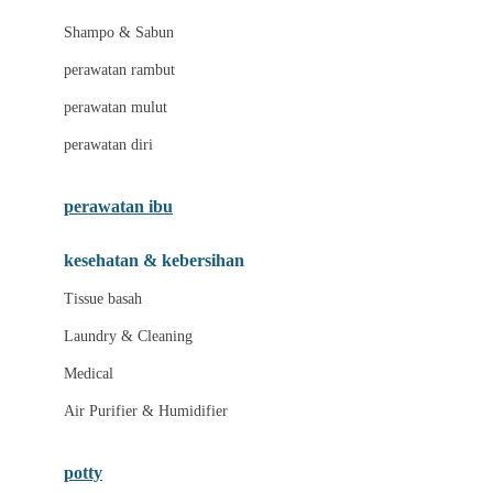
London Taxi
Shampo & Sabun
Love To Dream
perawatan rambut
perawatan mulut
M
perawatan diri
Magformers
Mama's Choice
perawatan ibu
Mamas&Papas
kesehatan & kebersihan
Mamaway
Tissue basah
Maxi Cosi
Laundry & Cleaning
Megabloks
Medical
Micro
Air Purifier & Humidifier
MiDeer
Mimi & Lula
potty
Mini Monkey