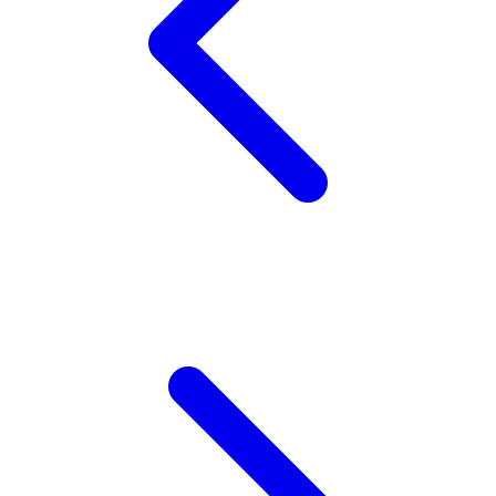
Xootz
Y
Yamatoya
Z
Zaxy
Zoggs
0-9
4Moms
59S