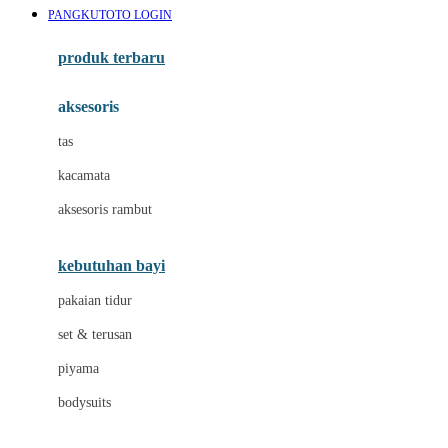
PANGKUTOTO LOGIN
Azetabio
produk terbaru
B
aksesoris
Baabaasheepz
tas
Babiators
kacamata
Baby Dove
aksesoris rambut
Baby Jogger
Baby Rovega
kebutuhan bayi
Babybee
pakaian tidur
Banana Boat
set & terusan
Banz
piyama
Barbie
bodysuits
Beaba