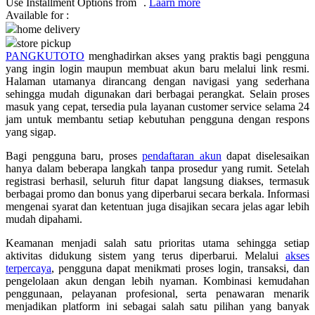
Use Installment Options from
.
Laarn more
Available for :
Q
home delivery
store pickup
QV Baby
PANGKUTOTO
menghadirkan akses yang praktis bagi pengguna
yang ingin login maupun membuat akun baru melalui link resmi.
R
Halaman utamanya dirancang dengan navigasi yang sederhana
sehingga mudah digunakan dari berbagai perangkat. Selain proses
Real Shades
masuk yang cepat, tersedia pula layanan customer service selama 24
jam untuk membantu setiap kebutuhan pengguna dengan respons
Red Castle
yang sigap.
Ribbon Madness
Bagi pengguna baru, proses
pendaftaran akun
dapat diselesaikan
hanya dalam beberapa langkah tanpa prosedur yang rumit. Setelah
S
registrasi berhasil, seluruh fitur dapat langsung diakses, termasuk
berbagai promo dan bonus yang diperbarui secara berkala. Informasi
mengenai syarat dan ketentuan juga disajikan secara jelas agar lebih
Sebamed
mudah dipahami.
Silver Cross
Keamanan menjadi salah satu prioritas utama sehingga setiap
aktivitas didukung sistem yang terus diperbarui. Melalui
akses
Simply Idea
terpercaya
, pengguna dapat menikmati proses login, transaksi, dan
Skip Hop
pengelolaan akun dengan lebih nyaman. Kombinasi kemudahan
penggunaan, pelayanan profesional, serta penawaran menarik
Spectra
menjadikan platform ini sebagai salah satu pilihan yang banyak