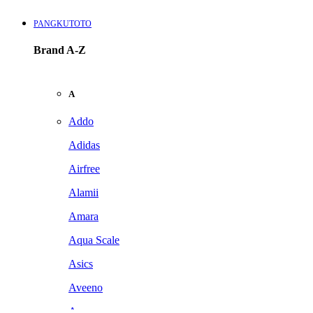
PANGKUTOTO
Brand A-Z
A
Addo
Adidas
Airfree
Alamii
Amara
Aqua Scale
Asics
Aveeno
Awan