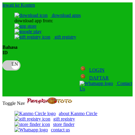
lewati ke Konten
download apps
download app from:
gift registry
Bahasa
ID
LOGIN
DAFTAR
Contact
Us
Toggle Nav
about Kanmo Circle
gift registry
store finder
contact us