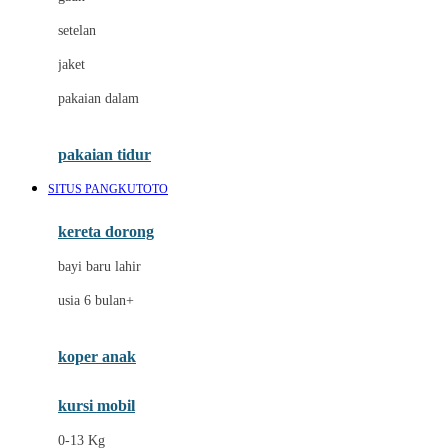
Dae Organics
setelan
Docare
jaket
Doona
pakaian dalam
Down To Earth
Drew
pakaian tidur
Dr. Brown's
SITUS PANGKUTOTO
E
kereta dorong
ELC
bayi baru lahir
Ergobaby
usia 6 bulan+
Expert Care
koper anak
Ezyroller
kursi mobil
F
0-13 Kg