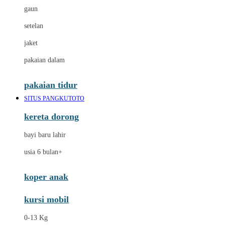
gaun
setelan
jaket
pakaian dalam
pakaian tidur
SITUS PANGKUTOTO
kereta dorong
bayi baru lahir
usia 6 bulan+
koper anak
kursi mobil
0-13 Kg