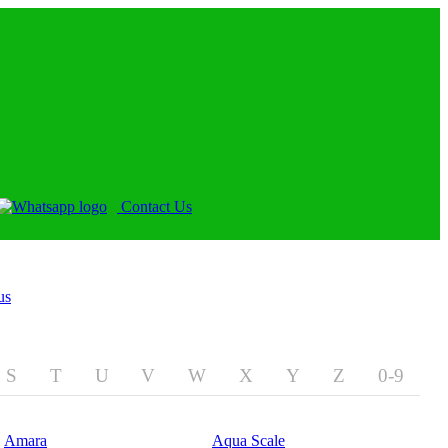
Contact Us
us
S
T
U
V
W
X
Y
Z
0-9
Amara
Aqua Scale