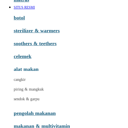
SITUS RESMI
botol
sterilizer & warmers
soothers & teethers
celemek
alat makan
cangkir
piring & mangkuk
sendok & garpu
pengolah makanan
makanan & multivitamin