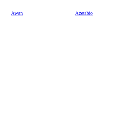
Awan
Azetabio