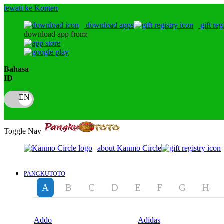
lewati ke Konten
download apps
gift reg
download app from:
Bahasa
ID
Toggle Nav
about Kanmo Circle
PANGKUTOTO
A
B
C
D
E
F
G
H
Addo
Adidas