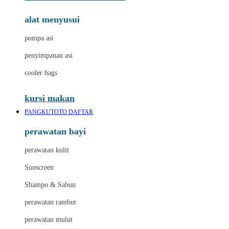
alat menyusui
pompa asi
penyimpanan asi
cooler bags
kursi makan
PANGKUTOTO DAFTAR
perawatan bayi
perawatan kulit
Sunscreen
Shampo & Sabun
perawatan rambut
perawatan mulut