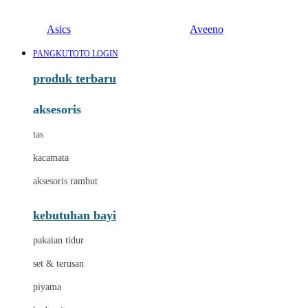
Asics
Aveeno
PANGKUTOTO LOGIN
produk terbaru
aksesoris
tas
kacamata
aksesoris rambut
kebutuhan bayi
pakaian tidur
set & terusan
piyama