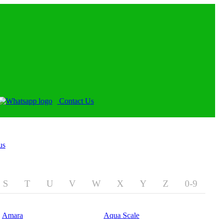
Contact Us
us
S
T
U
V
W
X
Y
Z
0-9
Amara
Aqua Scale