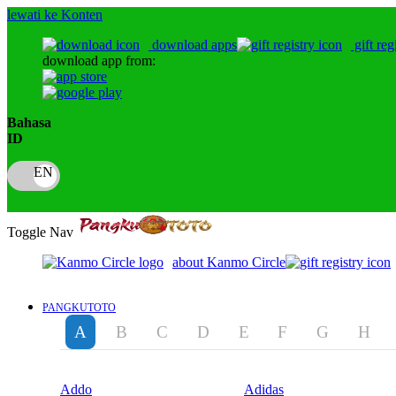
lewati ke Konten
download apps
gift reg
download app from:
Bahasa
ID
Toggle Nav
about Kanmo Circle
PANGKUTOTO
A
B
C
D
E
F
G
H
Addo
Adidas