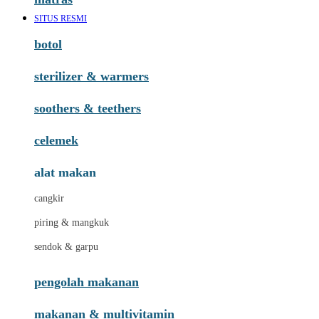
SITUS RESMI
botol
sterilizer & warmers
soothers & teethers
celemek
alat makan
cangkir
piring & mangkuk
sendok & garpu
pengolah makanan
makanan & multivitamin