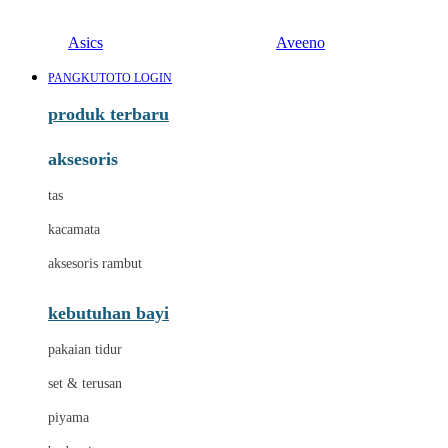
Asics
Aveeno
PANGKUTOTO LOGIN
produk terbaru
aksesoris
tas
kacamata
aksesoris rambut
kebutuhan bayi
pakaian tidur
set & terusan
piyama