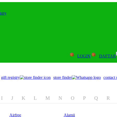
istry
LOGIN
DAFTAR
gift registry
store finder
contact 
I
J
K
L
M
N
O
P
Q
R
Airfree
Alamii