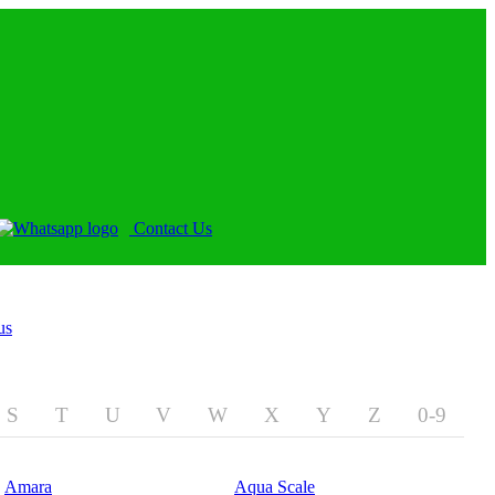
Contact Us
us
S
T
U
V
W
X
Y
Z
0-9
Amara
Aqua Scale