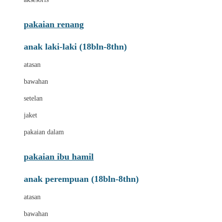
pakaian renang
anak laki-laki (18bln-8thn)
atasan
bawahan
setelan
jaket
pakaian dalam
pakaian ibu hamil
anak perempuan (18bln-8thn)
atasan
bawahan