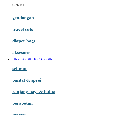
0-36 Kg
gendongan
travel cots
diaper bags
aksesoris
LINK PANGKUTOTO LOGIN
selimut
bantal & sprei
ranjang bayi & balita
perabotan
matras