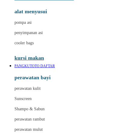
alat menyusui
pompa asi
penyimpanan asi
cooler bags
kursi makan
PANGKUTOTO DAFTAR
perawatan bayi
perawatan kulit
Sunscreen
Shampo & Sabun
perawatan rambut
perawatan mulut